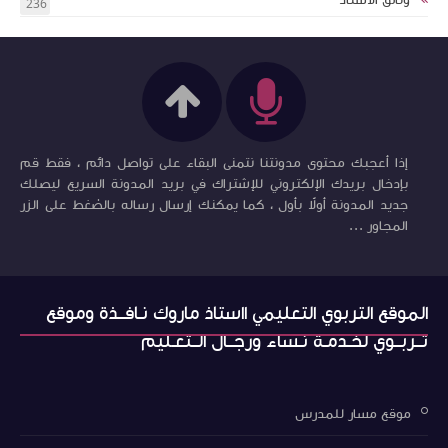
وثائق الأستاذ
236
إذا أعجبك محتوى مدونتنا نتمنى البقاء على تواصل دائم ، فقط قم
بإدخال بريدك الإلكتروني للإشتراك في بريد المدونة السريع ليصلك
جديد المدونة أولاً بأول ، كما يمكنك إرسال رساله بالضغط على الزر
المجاور ...
الموقع التربوي التعليمي ااستاذ ماروك نـافــذة وموقع
تــربــوي لخـدمـة نـساء ورجــال الــتعـليم
موقع مسار للمدرس