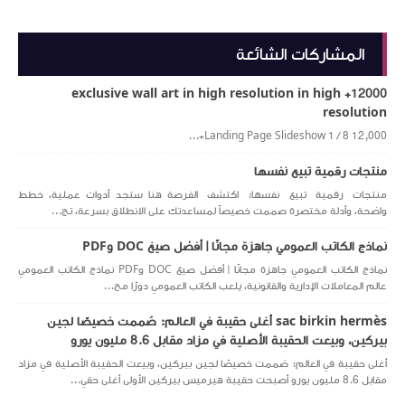
المشاركات الشائعة
12000+ exclusive wall art in high resolution in high
resolution
Landing Page Slideshow 1 / 8 12,000+...
منتجات رقمية تبيع نفسها
منتجات رقمية تبيع نفسها: اكتشف الفرصة هنا ستجد أدوات عملية، خطط
واضحة، وأدلة مختصرة صممت خصيصاً لمساعدتك على الانطلاق بسرعة، تج...
نماذج الكاتب العمومي جاهزة مجانًا | أفضل صيغ DOC وPDF
نماذج الكاتب العمومي جاهزة مجانًا | أفضل صيغ DOC وPDF نماذج الكاتب العمومي
عالم المعاملات الإدارية والقانونية، يلعب الكاتب العمومي دورًا مح...
sac birkin hermès أغلى حقيبة في العالم: صُممت خصيصًا لجين
بيركين، وبيعت الحقيبة الأصلية في مزاد مقابل 8.6 مليون يورو
أغلى حقيبة في العالم: صُممت خصيصًا لجين بيركين، وبيعت الحقيبة الأصلية في مزاد
مقابل 8.6 مليون يورو أصبحت حقيبة هيرميس بيركين الأولى أغلى حقي...