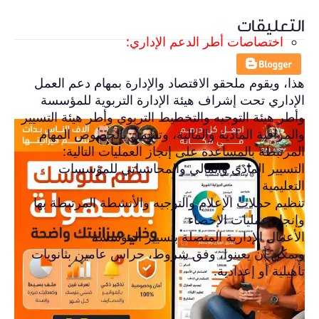
التعليقات
اختصاصات أطر الدعم الإداري:
هذا، ويقوم ملحقو الاقتصاد والإدارة بمهام دعم العمل
الإداري تحت إشراف هيئة الإدارة التربوية للمؤسسة
وأطر هيئة التوجيه والتخطيط التربوي وأطر هيئة التسيير
والمراقبة المادية والمالية، وتشمل بالخصوص المهام
المرتبطة بالمساعدة على إنجاز العمليات التالية:
التسيير المادي والمالي والمحاسباتي للمؤسسات
التعليمية
تنظيم حملات الإعلام والتوجيه والأنشطة المرتبطة بها
وإنجاز عمليات الإحصاء
الأعمال الإدارية المتصلة بتسيير المؤسسة
ويمكن أن يعينوا، وفق شروط، حراس عامين بثانويات
تأهيلية أو إعدادية.