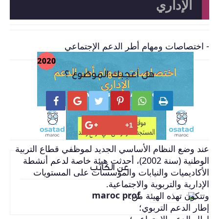
الإداري
اختصاصات ومهام أطر الدعم التربوي
- اختصاصات ومهام أطر الدعم الإجتماعي
هل أعجبك الموضوع ؟






عند وضع النظام الأساسي الجديد لموظفي قطاع التربية
الوطنية (سنة 2002)، أحدثت هيئة خاصة لدعم أنشطة
عن الكاتب
الأكاديميات والنيابات والمؤسسات على المستويات
الإدارية والتربوية والاجتماعية.
وتتكون تهذه الهيئة من:
maroc prof
إطار الدعم التربوي؛