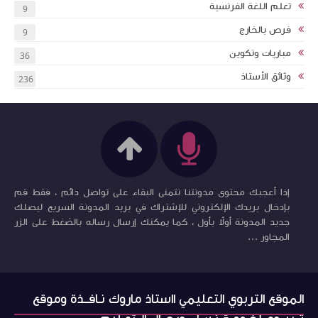
تعلم اللغة الفرنسية
9
فرص بالخارج
9
مباريات وتكوين
36
وثائق الأستاذ
236
إذا أعجبك محتوى مدونتنا نتمنى البقاء على تواصل دائم ، فقط قم
بإدخال بريدك الإلكتروني للإشتراك في بريد المدونة السريع ليصلك
جديد المدونة أولاً بأول ، كما يمكنك إرسال رساله بالضغط على الزر
المجاور ...
الموقع التربوي التعليمي ااستاذ ماروك نـافــذة وموقع