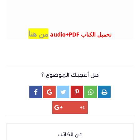
من هنا
تحميل الكتاب audio+PDF
هل أعجبك الموضوع ؟






عن الكاتب