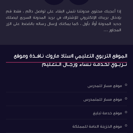
إذا أعجبك محتوى مدونتنا نتمنى البقاء على تواصل دائم ، فقط قم
بإدخال بريدك الإلكتروني للإشتراك في بريد المدونة السريع ليصلك
جديد المدونة أولاً بأول ، كما يمكنك إرسال رساله بالضغط على الزر
المجاور ...
الموقع التربوي التعليمي ااستاذ ماروك نـافــذة وموقع
تــربــوي لخـدمـة نـساء ورجــال الــتعـليم
موقع مسار للمدرس
موقع مسار للمتمدرس
موقع خدمة تبليغ
موقع الخزينة العامة للمملكة