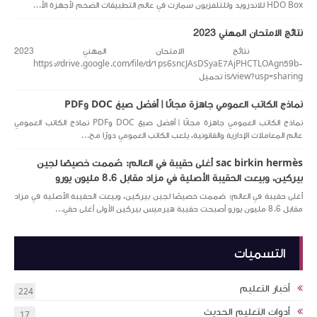
HDO Box للاندرويد وللتلفزيون سمارت في عالم التطبيقات الضخم لأجهزة الأ...
نتائج الامتحان المهني 2023
نتائج الامتحان المهني 2023
https://drive.google.com/file/d/1ps6sncJAsDSyaE7AjPHCTLOAgn59b-
is/view?usp=sharing تحميل
نماذج الكاتب العمومي جاهزة مجانًا | أفضل صيغ DOC وPDF
نماذج الكاتب العمومي جاهزة مجانًا | أفضل صيغ DOC وPDF نماذج الكاتب العمومي
عالم المعاملات الإدارية والقانونية، يلعب الكاتب العمومي دورًا مح...
sac birkin hermès أغلى حقيبة في العالم: صُممت خصيصًا لجين
بيركين، وبيعت الحقيبة الأصلية في مزاد مقابل 8.6 مليون يورو
أغلى حقيبة في العالم: صُممت خصيصًا لجين بيركين، وبيعت الحقيبة الأصلية في مزاد
مقابل 8.6 مليون يورو أصبحت حقيبة هيرميس بيركين الأولى أغلى حقي...
التسميات
أخبار التعليم
224
أدوات التعليم الحديث
17