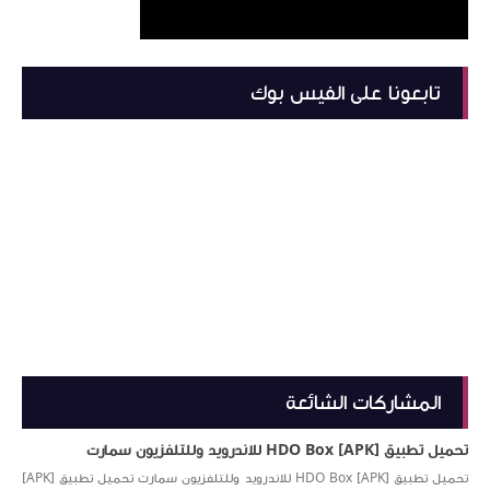
تابعونا على الفيس بوك
المشاركات الشائعة
تحميل تطبيق [APK] HDO Box للاندرويد وللتلفزيون سمارت
تحميل تطبيق [APK] HDO Box للاندرويد وللتلفزيون سمارت تحميل تطبيق [APK]