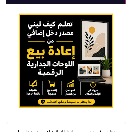
منتجات رقمية تبيع نفسها: دليلك لإنشاء مصدر دخل سلبي