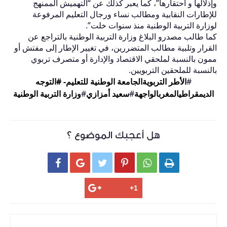
وإذلالها و احتقارها”، كما يعبر كذلك عن “التهميش الممنهج
للإطارات النقابية ومطالب نساء ورجال التعليم المرفوعة
لوزارة التربية الوطنية منذ سنوات خلت”.
كما طالب مصدرو البلاغ وزارة التربية الوطنية بالتراجع عن
القرار وتلبية مطالب المتضررين، في تغيير الإطار إلى مفتش أو
ممون بالنسبة لملحقي الاقتصاد والإدارة أو متصرف تربوي
بالنسبة للملحقين التربويين.
#
الأطر التربوية
الجامعة الوطنية للتعليم- #التوجه
الديمقراطي
المغرب
الواجهة
#
سعيد أمزازي
#
وزارة التربية الوطنية
هل أعجبك الموضوع ؟





