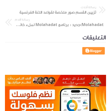
رسالة أحدث
تزيين القسم صور ملخصة لقواعد اللغة الفرنسية
رسالة أقدم
Molahadat'>جديد : برنامج Molahadat لملء خانات "ملاحظات الأستاذ" بكبسة زر وفي أقل من ثانية
التعليقات