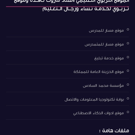
الموقع التربوي التعليمي ااستاذ ماروك نـافــذة وموقع
تــربــوي لخـدمـة نـساء ورجــال الــتعـليم
موقع مسار للمدرس
موقع مسار للمتمدرس
موقع خدمة تبليغ
موقع الخزينة العامة للمملكة
مؤسسة محمد السادس
بوابة تكنولوجيا المعلومات والاتصال
موقع ادوات الذكاء الاصطناعي
ملفات هامة :