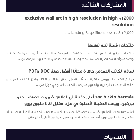
المشاركات الشائعة
12000+ exclusive wall art in high resolution in high
resolution
Landing Page Slideshow 1 / 8 12,000+...
منتجات رقمية تبيع نفسها
منتجات رقمية تبيع نفسها: اكتشف الفرصة هنا ستجد أدوات عملية، خطط
واضحة، وأدلة مختصرة صممت خصيصاً لمساعدتك على الانطلاق بسرعة، تج...
نماذج الكاتب العمومي جاهزة مجانًا | أفضل صيغ DOC وPDF
نماذج الكاتب العمومي جاهزة مجانًا | أفضل صيغ DOC وPDF نماذج الكاتب العمومي
عالم المعاملات الإدارية والقانونية، يلعب الكاتب العمومي دورًا مح...
sac birkin hermès أغلى حقيبة في العالم: صُممت خصيصًا لجين
بيركين، وبيعت الحقيبة الأصلية في مزاد مقابل 8.6 مليون يورو
أغلى حقيبة في العالم: صُممت خصيصًا لجين بيركين، وبيعت الحقيبة الأصلية في مزاد
مقابل 8.6 مليون يورو أصبحت حقيبة هيرميس بيركين الأولى أغلى حقي...
التسميات