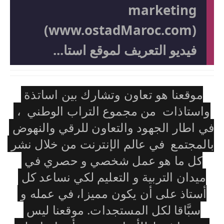
marketing
(www.ostadMaroc.com)
فيديو التعريف لموقع استا...
موقعنا هو تعاون وتشارك بين اساتذة 
واستاذات  من مجموع التراب الوطني  ، 
في اطار الجهود والتعاون للرقي والنهوض 
بالمجتمع  في عالم الإنترنت من خلال نشر 
كل ما هو عمل شخصي و حصري في 
ميدان التربية و التعليم لكي نساعد كل 
أستاذ على أن يكون مميزا، في عمله و 
سبَّاقا لكل المستجدات. موقعنا ليس 