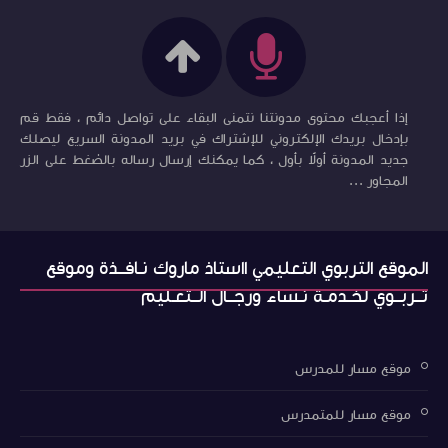
إذا أعجبك محتوى مدونتنا نتمنى البقاء على تواصل دائم ، فقط قم
بإدخال بريدك الإلكتروني للإشتراك في بريد المدونة السريع ليصلك
جديد المدونة أولاً بأول ، كما يمكنك إرسال رساله بالضغط على الزر
المجاور ...
الموقع التربوي التعليمي ااستاذ ماروك نـافــذة وموقع
تــربــوي لخـدمـة نـساء ورجــال الــتعـليم
موقع مسار للمدرس
موقع مسار للمتمدرس