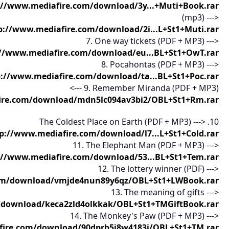
://www.mediafire.com/download/3y...+Muti+Book.rar
(mp3) --->
p://www.mediafire.com/download/2i...L+St1+Muti.rar
7. One way tickets (PDF + MP3) --->
://www.mediafire.com/download/eu...BL+St1+OwT.rar
8. Pocahontas (PDF + MP3) --->
p://www.mediafire.com/download/ta...BL+St1+Poc.rar
9. Remember Miranda (PDF + MP3) --->
ire.com/download/mdn5lc094av3bi2/OBL+St1+Rm.rar
10. The Coldest Place on Earth (PDF + MP3) --->
p://www.mediafire.com/download/l7...L+St1+Cold.rar
11. The Elephant Man (PDF + MP3) --->
://www.mediafire.com/download/53...BL+St1+Tem.rar
12. The lottery winner (PDF) --->
com/download/vmjde4nun89y6qz/OBL+St1+LWBook.rar
13. The meaning of gifts --->
/download/keca2zld4olkkak/OBL+St1+TMGiftBook.rar
14. The Monkey's Paw (PDF + MP3) --->
fire.com/download/90dprb5j8w4183i/OBL+St1+TM.rar