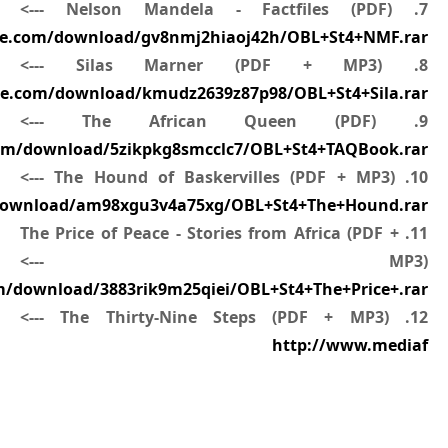
7. Nelson Mandela - Factfiles (PDF) --->
re.com/download/gv8nmj2hiaoj42h/OBL+St4+NMF.rar
8. Silas Marner (PDF + MP3) --->
re.com/download/kmudz2639z87p98/OBL+St4+Sila.rar
9. The African Queen (PDF) --->
com/download/5zikpkg8smcclc7/OBL+St4+TAQBook.rar
10. The Hound of Baskervilles (PDF + MP3) --->
download/am98xgu3v4a75xg/OBL+St4+The+Hound.rar
11. The Price of Peace - Stories from Africa (PDF +
MP3) --->
m/download/3883rik9m25qiei/OBL+St4+The+Price+.rar
12. The Thirty-Nine Steps (PDF + MP3) --->
http://www.mediaf