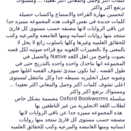
كلمات اكتر وجمل والمعاني اكثر تعقيدا ... ومستواك
برتفع اكثر واكثر
لتحسين مهارة القراءة والاستماع واكتساب حصيلة
كلمات جديدة في نفس الوقت هذه المجموعه مميزه جدا
عن باقي الروايات لانها مصنفه حسب مستوى كل قارئ
ستجد منها روايات انسانيه ومنها الغامضه والمرعيه وكتب
للحقائق العلميه وغيرها وكلها باسلوب رائع لا يخل لا
بالمعنى ولا بالتعبيرات اللغويه مع قراءه صوتيه لكل قصه
بصوت واضح من اهل اللغه Native والجميل في
المجموعه انها بتاخذك واحده واحده بالتدريج حتى في
طول القصه , لما تكون مبتدئ تشوف القصه اغلبها صور
وشويه جمل انجليزيه بسيطه جدا وكل ماتنتقل لمستوى
اعلى تشوف كلمات اكتر وجمل والمعاني اكثر تعقيدا ...
ومستواك برتفع اكثر واكثر
سلسلة Oxford Bookworms مصممة بشكل خاص
لطلاب اللغة الانجليزية من غير الناطقين بها
هذه المجموعه مميزه جدا عن باقي الروايات لانها
مصنفه حسب مستوى كل قارئ ستجد منها روايات
انسانيه ومنها الغامضه والمرعيه وكتب للحقائق العلميه