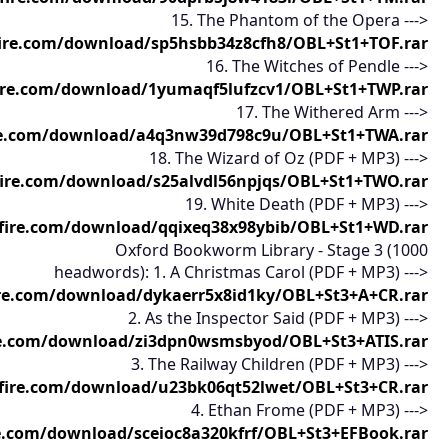
15. The Phantom of the Opera --->
ire.com/download/sp5hsbb34z8cfh8/OBL+St1+TOF.rar
16. The Witches of Pendle --->
ire.com/download/1yumaqf5lufzcv1/OBL+St1+TWP.rar
17. The Withered Arm --->
re.com/download/a4q3nw39d798c9u/OBL+St1+TWA.rar
18. The Wizard of Oz (PDF + MP3) --->
ire.com/download/s25alvdl56npjqs/OBL+St1+TWO.rar
19. White Death (PDF + MP3) --->
fire.com/download/qqixeq38x98ybib/OBL+St1+WD.rar
Oxford Bookworm Library - Stage 3 (1000
headwords): 1. A Christmas Carol (PDF + MP3) --->
re.com/download/dykaerr5x8id1ky/OBL+St3+A+CR.rar
2. As the Inspector Said (PDF + MP3) --->
e.com/download/zi3dpn0wsmsbyod/OBL+St3+ATIS.rar
3. The Railway Children (PDF + MP3) --->
fire.com/download/u23bk06qt52lwet/OBL+St3+CR.rar
4. Ethan Frome (PDF + MP3) --->
e.com/download/sceioc8a320kfrf/OBL+St3+EFBook.rar