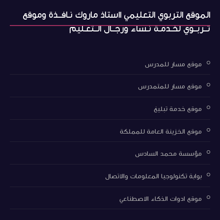
الموقع التربوي التعليمي ااستاذ ماروك نـافــذة وموقع
تــربــوي لخـدمـة نـساء ورجــال الــتعـليم
موقع مسار للمدرس
موقع مسار للمتمدرس
موقع خدمة تبليغ
موقع الخزينة العامة للمملكة
مؤسسة محمد السادس
بوابة تكنولوجيا المعلومات والاتصال
موقع ادوات الذكاء الاصطناعي