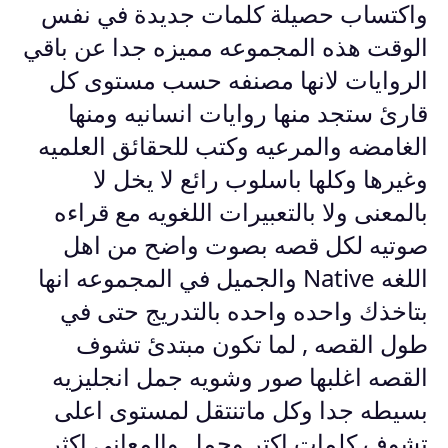
واكتساب حصيلة كلمات جديدة في نفس
الوقت هذه المجموعه مميزه جدا عن باقي
الروايات لانها مصنفه حسب مستوى كل
قارئ ستجد منها روايات انسانيه ومنها
الغامضه والمرعيه وكتب للحقائق العلميه
وغيرها وكلها باسلوب رائع لا يخل لا
بالمعنى ولا بالتعبيرات اللغويه مع قراءه
صوتيه لكل قصه بصوت واضح من اهل
اللغه Native والجميل في المجموعه انها
بتاخذك واحده واحده بالتدريج حتى في
طول القصه , لما تكون مبتدئ تشوف
القصه اغلبها صور وشويه جمل انجليزيه
بسيطه جدا وكل ماتنتقل لمستوى اعلى
تشوف كلمات اكتر وجمل والمعاني اكثر