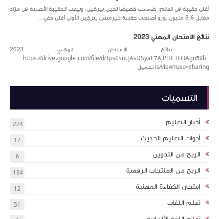
أغلى حقيبة في العالم: صُممت خصيصًا لجين بيركين، وبيعت الحقيبة الأصلية في مزاد
مقابل 8.6 مليون يورو أصبحت حقيبة هيرميس بيركين الأولى أغلى حقي...
نتائج الامتحان المهني 2023
نتائج الامتحان المهني 2023
https://drive.google.com/file/d/1ps6sncJAsDSyaE7AjPHCTLOAgn59b-
is/view?usp=sharing تحميل
التسميات
أخبار التعليم
224
أدوات التعليم الحديث
17
الربح من التدوين
6
الربح من المنتجات الرقمية
134
امتحان الكفاءة المهنية
12
تعلم اللغات
51
تعلم اللغة الألمانية