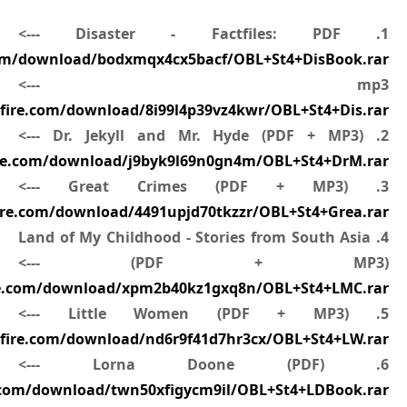
1. Disaster - Factfiles: PDF --->
om/download/bodxmqx4cx5bacf/OBL+St4+DisBook.rar
mp3 --->
fire.com/download/8i99l4p39vz4kwr/OBL+St4+Dis.rar
2. Dr. Jekyll and Mr. Hyde (PDF + MP3) --->
re.com/download/j9byk9l69n0gn4m/OBL+St4+DrM.rar
3. Great Crimes (PDF + MP3) --->
re.com/download/4491upjd70tkzzr/OBL+St4+Grea.rar
4. Land of My Childhood - Stories from South Asia
(PDF + MP3) --->
re.com/download/xpm2b40kz1gxq8n/OBL+St4+LMC.rar
5. Little Women (PDF + MP3) --->
fire.com/download/nd6r9f41d7hr3cx/OBL+St4+LW.rar
6. Lorna Doone (PDF) --->
.com/download/twn50xfigycm9il/OBL+St4+LDBook.rar