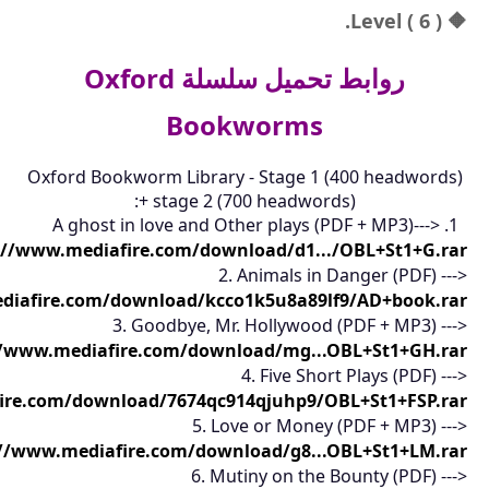
🔶 Level ( 6 ).
روابط تحميل سلسلة Oxford
Bookworms
Oxford Bookworm Library - Stage 1 (400 headwords)
+ stage 2 (700 headwords):
1. A ghost in love and Other plays (PDF + MP3)--->
://www.mediafire.com/download/d1.../OBL+St1+G.rar
2. Animals in Danger (PDF) --->
diafire.com/download/kcco1k5u8a89lf9/AD+book.rar
3. Goodbye, Mr. Hollywood (PDF + MP3) --->
//www.mediafire.com/download/mg...OBL+St1+GH.rar
4. Five Short Plays (PDF) --->
ire.com/download/7674qc914qjuhp9/OBL+St1+FSP.rar
5. Love or Money (PDF + MP3) --->
://www.mediafire.com/download/g8...OBL+St1+LM.rar
6. Mutiny on the Bounty (PDF) --->