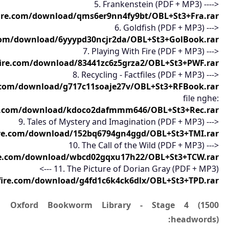
5. Frankenstein (PDF + MP3) ---->
ire.com/download/qms6er9nn4fy9bt/OBL+St3+Fra.rar
6. Goldfish (PDF + MP3) --->
com/download/6yyypd30ncjr2da/OBL+St3+GolBook.rar
7. Playing With Fire (PDF + MP3) --->
ire.com/download/83441zc6z5grza2/OBL+St3+PWF.rar
8. Recycling - Factfiles (PDF + MP3) --->
.com/download/g717c11soaje27v/OBL+St3+RFBook.rar
file nghe:
e.com/download/kdoco2dafmmm646/OBL+St3+Rec.rar
9. Tales of Mystery and Imagination (PDF + MP3) --->
re.com/download/152bq6794gn4ggd/OBL+St3+TMI.rar
10. The Call of the Wild (PDF + MP3) --->
re.com/download/wbcd02gqxu17h22/OBL+St3+TCW.rar
11. The Picture of Dorian Gray (PDF + MP3) --->
ire.com/download/g4fd1c6k4ck6dlx/OBL+St3+TPD.rar
Oxford Bookworm Library - Stage 4 (1500