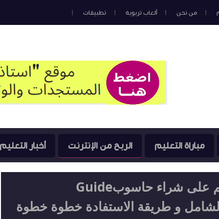
من نحن
ألعاب تربوية
تطبيقات
مباراة التعليم
الربح من الإنترنت
أخبار التعليم
nafida2 دعـم مالـي 2000درهم على شراء حاسوبGuide