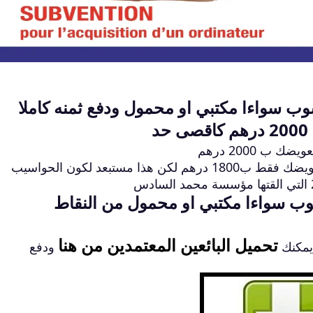
سوب سواءا مكتبي او محمول ودفع ثمنه كاملا
د
لكن اذا اشتريت حاسوب فاتورته 1800 درهم يتم تعويضك فقط ب1800 درهم لكن هذا مستبعد لكون الحواسيب
اسوب سواءا مكتبي او محمول من النقاط
تحميل البائعين المعتمدين من هنا
ودفع