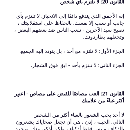
القانون 20: لا تلتزم بأي شخص
إنه الأحمق الذي يندفع دائمًا إلى الانحياز.
لا تلتزم بأي
جانب أو سبب إلا نفسك.
بالحفاظ على استقلاليتك ،
تصبح سيد الآخرين - تلعب الناس ضد بعضهم البعض ،
وتجعلهم يطاردونك.
الجزء الأول: لا تلتزم مع أحد ، بل يتودد إليه الجميع.
الجزء الثاني: لا تلتزم بأحد - ابق فوق الشجار.
القانون 21: العب مصاصًا للقبض على مصاص - اعتبِر
أكثر غباءً من علامتك
لا أحد يحب الشعور بالغباء أكثر من الشخص
التالي.
الحيلة ، إذن ، هي أن تجعل ضحاياك يشعرون
بالذكاء - وليس فقط أذكياء ، ولكن أذكى منك.
بمجرد