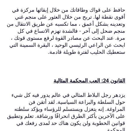
حافظ على قواك وطاقاتك من خلال إبقائها مركزة في
أقوى نقطة لها.
تربح من خلال العثور على منجم غني
وتعدينه بشكل أعمق ، مما تكسبه عن طريق الانتقال من
منجم ضحل إلى آخر - فالشدة تهزم الاتساع في كل
مرة.
عند البحث عن مصادر القوة لرفع مستوى قوتك ،
ابحث عن الراعي الرئيسي الوحيد ، البقرة السمينة التي
ستعطيك الحليب لفترة طويلة قادمة.
القانون 24: العب المحكمة المثالية
يزدهر رجل البلاط المثالي في عالم يدور فيه كل شيء
حول السلطة والبراعة السياسية.
لقد أتقن فن
المراوغة.
إنه يتغزل ويستسلم للرؤساء ويؤكد سلطته
على الآخرين بأكثر الطرق انحرافًا ورشاقة.
تعلم وتطبيق
قوانين الخطوبة ولن يكون هناك حد لمدى رفعك في
المحكمة.