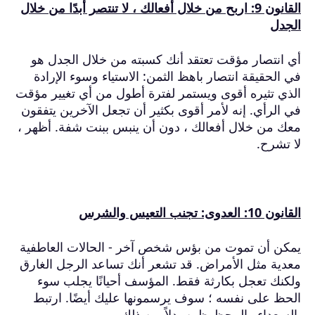
القانون 9: اربح من خلال أفعالك ، لا تنتصر أبدًا من خلال
الجدل
أي انتصار مؤقت تعتقد أنك كسبته من خلال الجدل هو
في الحقيقة انتصار باهظ الثمن: الاستياء وسوء الإرادة
الذي تثيره أقوى ويستمر لفترة أطول من أي تغيير مؤقت
في الرأي.
إنه لأمر أقوى بكثير أن تجعل الآخرين يتفقون
معك من خلال أفعالك ، دون أن ينبس ببنت شفة.
أظهر ،
لا تشرح.
القانون 10: العدوى: تجنب التعيس والشرس
يمكن أن تموت من بؤس شخص آخر - الحالات العاطفية
معدية مثل الأمراض.
قد تشعر أنك تساعد الرجل الغارق
ولكنك تعجل بكارثة فقط.
المؤسف أحيانًا يجلب سوء
الحظ على نفسه ؛
سوف يرسمونها عليك أيضًا.
ارتبط
بالسعداء والمحظوظين بدلاً من ذلك.