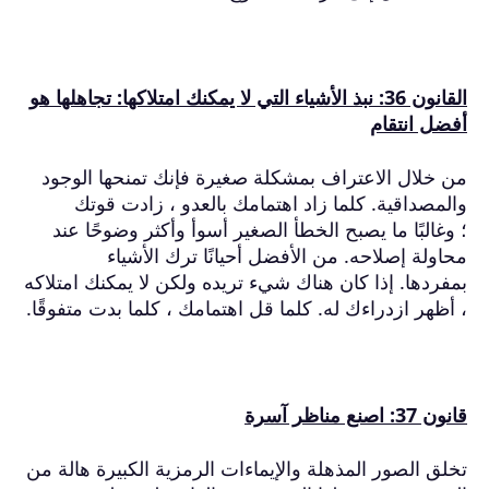
القانون 36: نبذ الأشياء التي لا يمكنك امتلاكها: تجاهلها هو
أفضل انتقام
من خلال الاعتراف بمشكلة صغيرة فإنك تمنحها الوجود
والمصداقية.
كلما زاد اهتمامك بالعدو ، زادت قوتك
؛
وغالبًا ما يصبح الخطأ الصغير أسوأ وأكثر وضوحًا عند
محاولة إصلاحه.
من الأفضل أحيانًا ترك الأشياء
بمفردها.
إذا كان هناك شيء تريده ولكن لا يمكنك امتلاكه
، أظهر ازدراءك له.
كلما قل اهتمامك ، كلما بدت متفوقًا.
قانون 37: اصنع مناظر آسرة
تخلق الصور المذهلة والإيماءات الرمزية الكبيرة هالة من