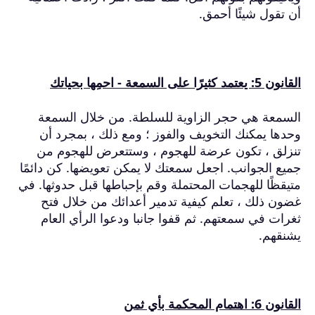
أن تقول شيئًا أحمق.
القانون 5: يعتمد كثيرًا على السمعة - احمِها بحياتك
السمعة هي حجر الزاوية للسلطة.
من خلال السمعة
وحدها يمكنك التخويف والفوز ؛
ومع ذلك ، بمجرد أن
تنزلق ، تكون عرضة للهجوم ، وستتعرض للهجوم من
جميع الجوانب.
اجعل سمعتك لا يمكن تعويضها.
كن دائمًا
متيقظًا للهجمات المحتملة وقم بإحباطها قبل حدوثها.
في
غضون ذلك ، تعلم كيفية تدمير أعدائك من خلال فتح
ثغرات في سمعتهم.
ثم قفوا جانبا ودعوا الرأي العام
يشنقهم.
القانون 6: اهتمام المحكمة بأي ثمن