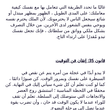
غالبًا ما تحدد الطريقة التي تتعامل بها مع نفسك كيفية
معاملتك: على المدى الطويل ، الظهور بمظهر مبتذل أو
شائع سيجعل الناس لا يحترمونك.
لأن الملك يحترم نفسه
ويوحي بنفس الشعور لدى الآخرين.
من خلال التصرف
بشكل ملكي وواثق من سلطاتك ، فإنك تجعل نفسك
تبدو مُقدرًا على ارتداء التاج.
قانون 35: إتقان فن التوقيت
لا يبدو أبدًا في عجلة من أمره ينم عن نقص في
السيطرة على نفسك وبمرور الوقت.
كن صبورًا دائمًا ،
كما لو كنت تعلم أن كل شيء سيأتي إليك في النهاية.
كن
محققًا في اللحظة المناسبة ؛
استنشق روح العصر
والاتجاهات التي ستوصلك إلى السلطة.
تعلم أن تقف
للوراء عندما لا يكون الوقت قد حان ، وأن تضرب بقوة
عندما تصل إلى مرحلة النضوج.