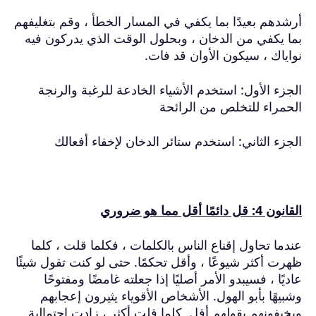
أرشدهم بعيدًا بما يكفي في المسار الخطأ ، وقم بتغليفهم
بما يكفي من الدخان ، وبحلول الوقت الذي يدركون فيه
نواياك ، سيكون الأوان قد فات.
الجزء الأول: استخدم الأشياء الخادعة للرغبة والرنجة
الحمراء للتخلص من الرائحة
الجزء الثاني: استخدم ستائر الدخان لإخفاء أفعالك
القانون 4: قل دائمًا أقل مما هو ضروري
عندما تحاول إقناع الناس بالكلمات ، فكلما قلت ، كلما
ظهرت أكثر شيوعًا ، وأقل تحكمًا.
حتى لو كنت تقول شيئًا
عاديًا ، فسيبدو الأمر أصليًا إذا جعلته غامضًا ومفتوحًا
وشبيهًا بأبو الهول.
الأشخاص الأقوياء يثيرون إعجابهم
ويخيفونهم بقولهم أقل.
كلما قلت أكثر ، زادت احتمالية