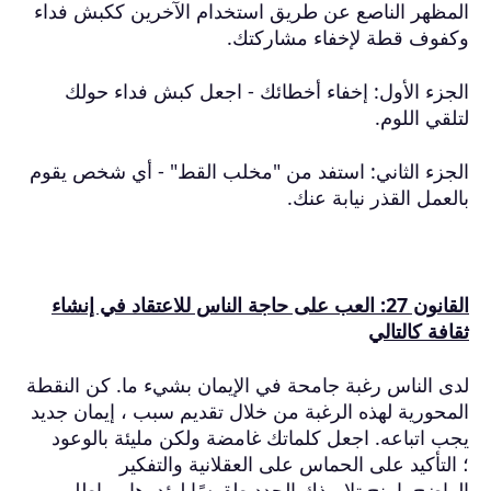
المظهر الناصع عن طريق استخدام الآخرين ككبش فداء
وكفوف قطة لإخفاء مشاركتك.
الجزء الأول: إخفاء أخطائك - اجعل كبش فداء حولك
لتلقي اللوم.
الجزء الثاني: استفد من "مخلب القط" - أي شخص يقوم
بالعمل القذر نيابة عنك.
القانون 27: العب على حاجة الناس للاعتقاد في إنشاء
ثقافة كالتالي
لدى الناس رغبة جامحة في الإيمان بشيء ما.
كن النقطة
المحورية لهذه الرغبة من خلال تقديم سبب ، إيمان جديد
يجب اتباعه.
اجعل كلماتك غامضة ولكن مليئة بالوعود
؛
التأكيد على الحماس على العقلانية والتفكير
الواضح.
امنح تلاميذك الجدد طقوسًا ليؤدوها ، واطلب