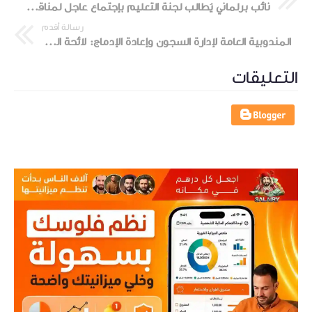
نائب برلماني يُطالب لجنة التعليم بإجتماع عاجل لمناقشة كيفاش يتوزعو المنح الجامعية فعمالات وأقاليم المغربنائب برلماني يُطالب لجنة التعليم بإجتماع عاجل لمناقشة كيفاش يتوزعو المنح الجامعية فعمالات وأقاليم المغرب
رسالة أقدم
المندوبية العامة لإدارة السجون وإعادة الإدماج: لائحة المدعوين لاجتياز الاختبار الشفوي لمباراة توظيف (100) مراقب مربي ، المجراة يوم 21 ماي 2023
التعليقات