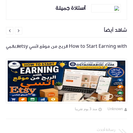
أستاذة جميلة
شاهد أيضاً


How to Start Earning with الربح من موقع اتسي etsyالعالمي
Unknown
منذ 3 يوم تقريبا
رسالة أحدث