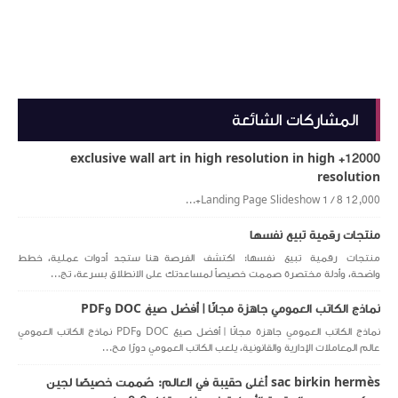
المشاركات الشائعة
12000+ exclusive wall art in high resolution in high
resolution
Landing Page Slideshow 1 / 8 12,000+...
منتجات رقمية تبيع نفسها
منتجات رقمية تبيع نفسها: اكتشف الفرصة هنا ستجد أدوات عملية، خطط
واضحة، وأدلة مختصرة صممت خصيصاً لمساعدتك على الانطلاق بسرعة، تج...
نماذج الكاتب العمومي جاهزة مجانًا | أفضل صيغ DOC وPDF
نماذج الكاتب العمومي جاهزة مجانًا | أفضل صيغ DOC وPDF نماذج الكاتب العمومي
عالم المعاملات الإدارية والقانونية، يلعب الكاتب العمومي دورًا مح...
sac birkin hermès أغلى حقيبة في العالم: صُممت خصيصًا لجين