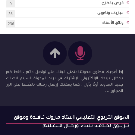
فرص بالخارج
9
مباريات وتكوين
36
وثائق الأستاذ
236
إذا أعجبك محتوى مدونتنا نتمنى البقاء على تواصل دائم ، فقط قم
بإدخال بريدك الإلكتروني للإشتراك في بريد المدونة السريع ليصلك
جديد المدونة أولاً بأول ، كما يمكنك إرسال رساله بالضغط على الزر
المجاور ...
الموقع التربوي التعليمي ااستاذ ماروك نـافــذة وموقع
تــربــوي لخـدمـة نـساء ورجــال الــتعـليم