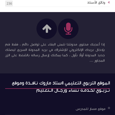
وثائق الأستاذ
236
إذا أعجبك محتوى مدونتنا نتمنى البقاء على تواصل دائم ، فقط قم
بإدخال بريدك الإلكتروني للإشتراك في بريد المدونة السريع ليصلك
جديد المدونة أولاً بأول ، كما يمكنك إرسال رساله بالضغط على الزر
المجاور ...
الموقع التربوي التعليمي ااستاذ ماروك نـافــذة وموقع
تــربــوي لخـدمـة نـساء ورجــال الــتعـليم
موقع مسار للمدرس