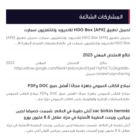
المشاركات الشائعة
تحميل تطبيق [APK] HDO Box للاندرويد وللتلفزيون سمارت
تحميل تطبيق [APK] HDO Box للاندرويد وللتلفزيون سمارت تحميل تطبيق [APK]
HDO Box للاندرويد وللتلفزيون سمارت في عالم التطبيقات الضخم لأجهزة الأ...
نتائج الامتحان المهني 2023
نتائج الامتحان المهني 2023
https://drive.google.com/file/d/1ps6sncJAsDSyaE7AjPHCTLOAgn59b-
is/view?usp=sharing تحميل
نماذج الكاتب العمومي جاهزة مجانًا | أفضل صيغ DOC وPDF
نماذج الكاتب العمومي جاهزة مجانًا | أفضل صيغ DOC وPDF نماذج الكاتب العمومي
عالم المعاملات الإدارية والقانونية، يلعب الكاتب العمومي دورًا مح...
sac birkin hermès أغلى حقيبة في العالم: صُممت خصيصًا لجين
بيركين، وبيعت الحقيبة الأصلية في مزاد مقابل 8.6 مليون يورو
أغلى حقيبة في العالم: صُممت خصيصًا لجين بيركين، وبيعت الحقيبة الأصلية في مزاد
مقابل 8.6 مليون يورو أصبحت حقيبة هيرميس بيركين الأولى أغلى حقي...