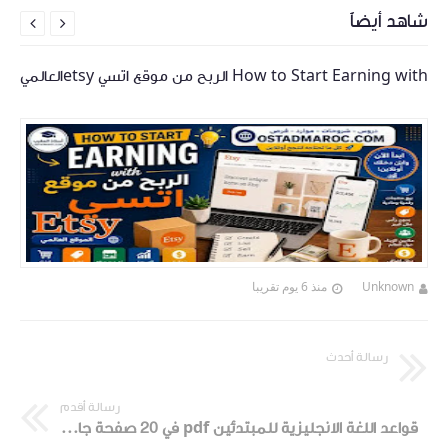
شاهد أيضاً


How to Start Earning with الربح من موقع اتسي etsyالعالمي
Unknown
منذ 6 يوم تقريبا
رسالة أحدث
رسالة أقدم
قواعد اللغة الانجليزية للمبتدئين pdf في 20 صفحة جاهزة للتحميل english -rules