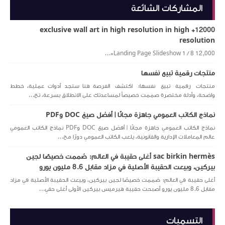
المشاركات الشائعة
12000+ exclusive wall art in high resolution in high
resolution
Landing Page Slideshow 1 / 8 12,000+...
منتجات رقمية تبيع نفسها
منتجات رقمية تبيع نفسها: اكتشف الفرصة هنا ستجد أدوات عملية، خطط
واضحة، وأدلة مختصرة صممت خصيصاً لمساعدتك على الانطلاق بسرعة، تج...
نماذج الكاتب العمومي جاهزة مجانًا | أفضل صيغ DOC وPDF
نماذج الكاتب العمومي جاهزة مجانًا | أفضل صيغ DOC وPDF نماذج الكاتب العمومي
عالم المعاملات الإدارية والقانونية، يلعب الكاتب العمومي دورًا مح...
sac birkin hermès أغلى حقيبة في العالم: صُممت خصيصًا لجين
بيركين، وبيعت الحقيبة الأصلية في مزاد مقابل 8.6 مليون يورو
أغلى حقيبة في العالم: صُممت خصيصًا لجين بيركين، وبيعت الحقيبة الأصلية في مزاد
مقابل 8.6 مليون يورو أصبحت حقيبة هيرميس بيركين الأولى أغلى حقي...
التسميات