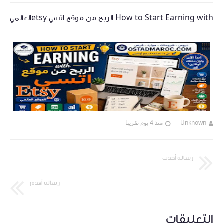
How to Start Earning with الربح من موقع اتسي etsyالعالمي
Unknown
منذ 4 يوم تقريبا
رسالة أحدث
رسالة أقدم
التعليقات