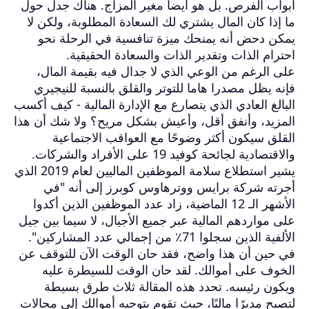
أبواب الفرص. بل هو أيضا مغير المزاج. هناك جدل حول
ما إذا كان المال يشتري لك السعادة المطلوبة، ولكن لا
يمكن دحض أنه يمنحك ميزة تنافسية في الرحلة نحو
احترام الذات وتقدير الذات والسعادة الحقيقية.
على الرغم من الوعي الذي لا جدال فيه بقيمة المال،
فإنه يظل مصدرا هاما للتوتر والقلق بالنسبة للنيجيري
البالغ العادي الذي يتصارع مع الإدارة المالية - كيف أكسب
المزيد، وأنفق أقل، وأعيش بشكل مريح؟ ولا شك أن هذا
القلق سيكون أكثر وضوحًا مع العواقب الاجتماعية
والاقتصادية لجائحة كوفيد 19 على الأفراد والشركات.
يشير استطلاع سلامة الموظفين الماليين لعام 2019 الذي
أجرته شركة برايس ووترهاوس كوبرز إلى أنه "في
الأشهر الـ 12 الماضية، زاد عدد الموظفين الذين أكدوا
على مواردهم المالية عبر جميع الأجيال، لا سيما بين جيل
الألفية الذين سجلوا 71٪ من إجمالي عدد المشاركين".
في حين أن هذا واضح، فقد حان الوقت الآن للتوقف عن
الخوف على أموالك. لقد حان الوقت للسيطرة عليه
ويكون رئيسه. تحدد هذه المقالة ثلاث طرق بسيطة
لتصبح مديرًا ماليًا، حيث تقوم بتوجيه أموالك إلى مجالات