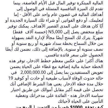
المالية المبتكرة توفير المال قبل الأيام العاصفة، بينما
تقدم لك الميزة التنافسية المتمثلة في الوصول إلى
أهدافك المالية في غضون عام واحد على الأقل - إما
لتعليمك، أو دفع الفواتير، أو شراء تلك السيارة الجديدة أو
أيًا كان هدفك على المدى القصير الأهداف. يمكنك توفير
مبلغ منخفض يصل إلى N5,000 (خمسة آلاف فقط)
شهريًا. يترك لك المنتج أيضًا مجالًا لإدارة النقد بسهولة
من خلال السماح بخطة سداد شهرية أو ربع سنوية أو
نصف سنوية أو سنوية. بالإضافة إلى ذلك، نضمن لك أيضًا
الحصول على سعر فائدة تنافسي.
هناك أكثر؛ على عكس معظم خطط الادخار، توفر هذه
الخطة حماية مالية إضافية مع غطاء على الحياة يضمن
تعويض المستفيدين بما يصل إلى 2,000,000.00 في
حالة حدوث الوفاة لأسباب طبيعية أو حادث أو كوفيد 19
خلال مدة خطة الادخار. يعني هذا الشرط الإضافي أنك
تحصل على قيمة أكبر مقابل أموالك عن طريق اختيار
سياسة الادخار هذه - الفائدة على مدخراتك وتغطية
التأمين على الحياة لأحبائك
كيف تحقق 1000$ شهريا من التدوين | الربح من