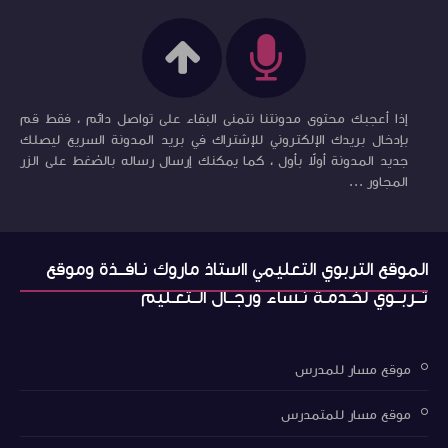
إذا أعجبك محتوى مدونتنا نتمنى البقاء على تواصل دائم ، فقط قم
بإدخال بريدك الإلكتروني للإشتراك في بريد المدونة السريع ليصلك
جديد المدونة أولاً بأول ، كما يمكنك إرسال رساله بالضغط على الزر
المجاور ...
الموقع التربوي التعليمي ااستاذ ماروك نـافــذة وموقع
تــربــوي لخـدمـة نـساء ورجــال الــتعـليم
موقع مسار للمدرس
موقع مسار للمتمدرس