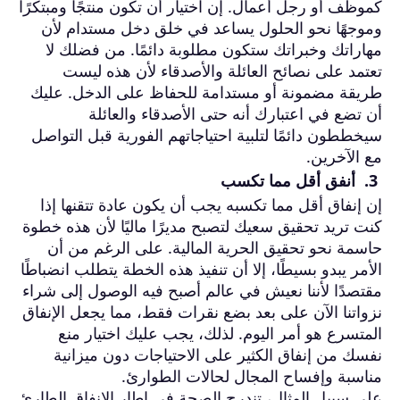
كموظف أو رجل أعمال. إن اختيار أن تكون منتجًا ومبتكرًا
وموجهًا نحو الحلول يساعد في خلق دخل مستدام لأن
مهاراتك وخبراتك ستكون مطلوبة دائمًا. من فضلك لا
تعتمد على نصائح العائلة والأصدقاء لأن هذه ليست
طريقة مضمونة أو مستدامة للحفاظ على الدخل. عليك
أن تضع في اعتبارك أنه حتى الأصدقاء والعائلة
سيخططون دائمًا لتلبية احتياجاتهم الفورية قبل التواصل
مع الآخرين.
3. أنفق أقل مما تكسب
إن إنفاق أقل مما تكسبه يجب أن يكون عادة تتقنها إذا
كنت تريد تحقيق سعيك لتصبح مديرًا ماليًا لأن هذه خطوة
حاسمة نحو تحقيق الحرية المالية. على الرغم من أن
الأمر يبدو بسيطًا، إلا أن تنفيذ هذه الخطة يتطلب انضباطًا
مقتصدًا لأننا نعيش في عالم أصبح فيه الوصول إلى شراء
نزواتنا الآن على بعد بضع نقرات فقط، مما يجعل الإنفاق
المتسرع هو أمر اليوم. لذلك، يجب عليك اختيار منع
نفسك من إنفاق الكثير على الاحتياجات دون ميزانية
مناسبة وإفساح المجال لحالات الطوارئ.
على سبيل المثال، تندرج الصحة في إطار الإنفاق الطارئ