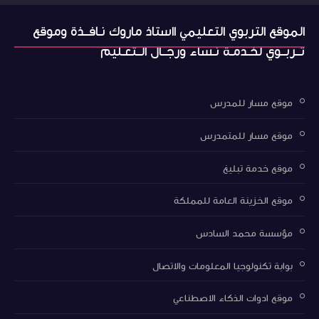
الموقع التربوي التعليمي ااستاذ ماروك نـافــذة وموقع
تــربــوي لخـدمـة نـساء ورجــال الــتعـليم
موقع مسار للمدرس
موقع مسار للمتمدرس
موقع خدمة تبليغ
موقع الخزينة العامة للمملكة
مؤسسة محمد السادس
بوابة تكنولوجيا المعلومات والاتصال
موقع ادوات الذكاء الاصطناعي