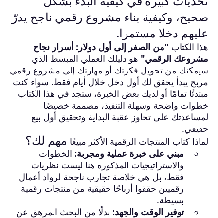
تحديات كبيرة في كيفية البدء بشكل
صحيح، وكيفية بناء مشروع رقمي ناجح يدرّ
عليهم دخلا مستمرا.
هذا الكتاب
"من الصفر إلى أول دولار: أسرار نجاح
مشروعك الرقمي"
هو دليلك العملي المبسط الذي
سيمكنك من تحويل فكرتك أو مهارتك إلى مشروع رقمي
مربح يبدأ يحقق لك أول دخل خلال أيام فقط. سواء كنت
مبتدئًا تمامًا أو لديك بعض الخبرة، ستجد في هذا الكتاب
خطوات واضحة وسهلة التنفيذ، مصممة خصيصًا
لمساعدتك على تجاوز عقبة البداية وتحقيق أول بيع
حقيقي.
مهم لك؟
لماذا كتاب المنتجات الرقمية الأكثر مبيعًا
مبني على خبرة عملية ومجربة:
الخطوات
والاستراتيجيات المذكورة هنا ليست نظريات
فقط، بل هي خلاصة تجارب ناجحة لرواد أعمال
رقميين حققوا أرباحًا حقيقية من منتجات رقمية
بسيطة.
توفير الوقت والجهد:
بدلًا من البحث المرهق عن