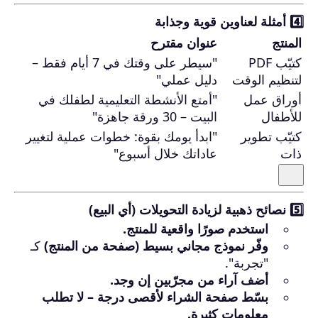
4️⃣ أمثلة لعناوين قوية وجذابة
المنتج
عنوان مقترح
كتيّب PDF
"سيطر على وقتك في 7 أيام فقط –
لتنظيم الوقت
دليل عملي"
أوراق عمل
"أمتع الأنشطة التعليمية لطفلك في
للأطفال
البيت – 30 ورقة جاهزة"
كتيّب تطوير
"ابدأ يومك بقوة: خطوات عملية لتغيير
ذات
عاداتك خلال أسبوع"
5️⃣ نصائح ذهبية لزيادة التحويلات (أي البيع)
استخدم صورًا واقعية للمنتج.
وفّر نموذج مجاني بسيط (صفحة من المنتج)
كـ
"تجربة".
أضف آراء من مجرّبين إن وجد.
بسّط صفحة الشراء لأقصى درجة – لا تطلب
معلومات كثيرة.