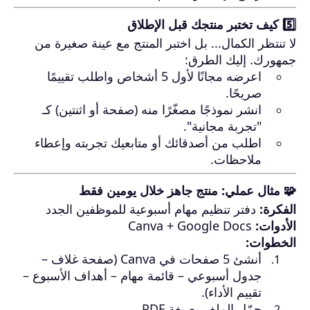
5️⃣ كيف تختبر منتجك قبل الإطلاق
لا تنتظر الكمال... بل اختبر المنتج مع عينة صغيرة من
جمهورك. إليك الطرق:
اعرضه مجانًا لأول 5 أشخاص واطلب تقييمًا
صريحًا.
انشر نموذجًا مصغّرًا منه (صفحة أو اثنتين) كـ
"تجربة مجانية".
اطلب من أصدقائك أو متابعيك تجربته وإعطاء
ملاحظات.
🧩 مثال عملي: منتج جاهز خلال يومين فقط
الفكرة:
دفتر تنظيم مهام أسبوعية للموظفين الجدد
الأدوات:
Canva + Google Docs
الخطوات:
أنشئ 5 صفحات في Canva (صفحة غلاف –
جدول أسبوعي – قائمة مهام – أهداف الأسبوع –
تقييم الأداء).
حمّل الملف بصيغة PDF.