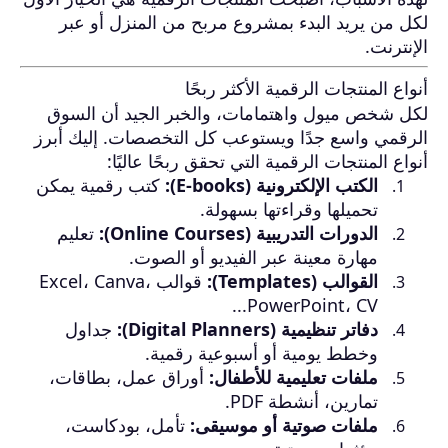
لكل من يريد البدء بمشروع مربح من المنزل أو عبر
الإنترنت.
أنواع المنتجات الرقمية الأكثر ربحًا
لكل شخص ميول واهتمامات، والخبر الجيد أن السوق
الرقمي واسع جدًا ويستوعب كل التخصصات. إليك أبرز
أنواع المنتجات الرقمية التي تحقق ربحًا عاليًا:
الكتب الإلكترونية (E-books):
كتب رقمية يمكن
تحميلها وقراءتها بسهولة.
الدورات التدريبية (Online Courses):
تعليم
مهارة معينة عبر الفيديو أو الصوت.
القوالب (Templates):
قوالب Excel، Canva،
PowerPoint، CV...
دفاتر تنظيمية (Digital Planners):
جداول
وخطط يومية أو أسبوعية رقمية.
ملفات تعليمية للأطفال:
أوراق عمل، بطاقات،
تمارين، أنشطة PDF.
ملفات صوتية أو موسيقى:
تأمل، بودكاست،