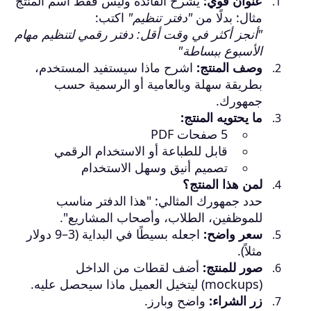
عنوان قوي:
يشرح الفائدة وليس فقط اسم المنتج
مثال: بدلًا من
"دفتر تنظيم"
اكتب:
"أنجز أكثر في وقت أقل: دفتر رقمي لتنظيم مهام
الأسبوع ببساطة"
وصف المنتج:
اشرح ماذا سيستفيد المستخدم،
بطريقة سهلة وبالعامية أو الرسمية حسب
جمهورك.
ما يحتويه المنتج:
5 صفحات PDF
قابل للطباعة أو الاستخدام الرقمي
تصميم أنيق وسهل الاستخدام
لمن هذا المنتج؟
حدد جمهورك المثالي: "هذا الدفتر مناسب
للموظفين، الطلاب، وأصحاب المشاريع".
سعر واضح:
اجعله بسيطًا في البداية (3–9 دولار
مثلاً).
صور للمنتج:
أضف لقطات من الداخل
(mockups) ليتخيل العميل ماذا سيحصل عليه.
زر الشراء:
واضح وبارز.