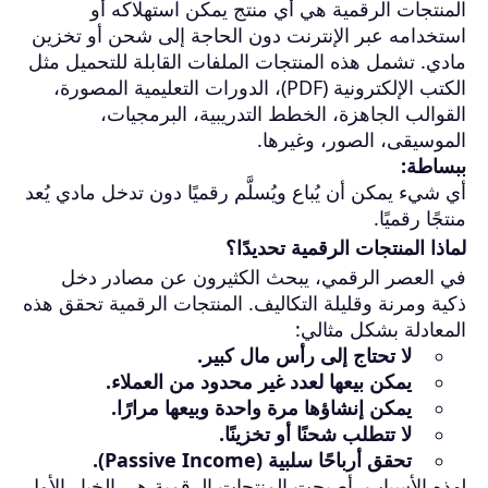
المنتجات الرقمية هي أي منتج يمكن استهلاكه أو
استخدامه عبر الإنترنت دون الحاجة إلى شحن أو تخزين
مادي. تشمل هذه المنتجات الملفات القابلة للتحميل مثل
الكتب الإلكترونية (PDF)، الدورات التعليمية المصورة،
القوالب الجاهزة، الخطط التدريبية، البرمجيات،
الموسيقى، الصور، وغيرها.
ببساطة:
أي شيء يمكن أن يُباع ويُسلَّم رقميًا دون تدخل مادي يُعد
منتجًا رقميًا.
لماذا المنتجات الرقمية تحديدًا؟
في العصر الرقمي، يبحث الكثيرون عن مصادر دخل
ذكية ومرنة وقليلة التكاليف. المنتجات الرقمية تحقق هذه
المعادلة بشكل مثالي:
لا تحتاج إلى رأس مال كبير.
يمكن بيعها لعدد غير محدود من العملاء.
يمكن إنشاؤها مرة واحدة وبيعها مرارًا.
لا تتطلب شحنًا أو تخزينًا.
تحقق أرباحًا سلبية (Passive Income).
لهذه الأسباب، أصبحت المنتجات الرقمية هي الخيار الأول