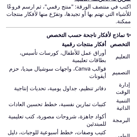
اكتب في منتصف الورقة: "منتج رقمي"، ثم ارسم فروعًا
للأشياء التي تهتم بها أو تجيدها، وتفرّع منها لأفكار منتجات
ممكنة.
✨ نماذج لأفكار ناجحة حسب التخصص
التخصص
أفكار منتجات رقمية
أوراق عمل للأطفال، كورسات تأسيس،
التعليم
بطاقات تعليمية
قوالب Canva، واجهات سوشيال ميديا، حزم
التصميم
أيقونات
إدارة
دفاتر تنظيم، جداول يومية، تحديات إنتاجية
الوقت
التنمية
كتيبات تمارين نفسية، خطط تحسين العادات
الذاتية
أكواد جاهزة، شروحات مصورة، كتب تعليمية
البرمجة
للمبتدئين
كتيب وصفات، خطط أسبوعية للوجبات، دليل
الطهي