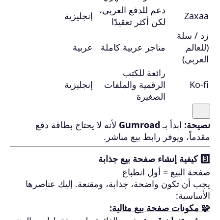
دعم للدفع العربي،
Zaxaa
إنجليزية
لكن أكثر تعقيدًا
زد / سلة
(للعالم
متاجر عربية كاملة
عربية
العربي)
رائعة للكتب
Ko-fi
الرقمية والملفات
إنجليزية
الصغيرة
نصيحة:
ابدأ بـ
Gumroad
لأنه لا يحتاج بطاقة دفع
مقدماً، ويوفر رابط بيع مباشر.
3️⃣ كيفية إنشاء صفحة بيع جذابة
صفحة البيع = أول انطباع
يجب أن تكون واضحة، جذابة، ومقنعة. إليك عناصرها
الأساسية:
🧩 مكونات صفحة بيع مثالية: