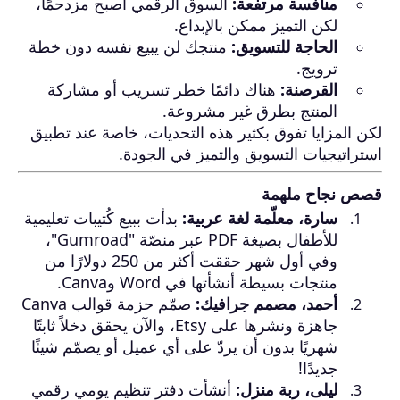
منافسة مرتفعة:
السوق الرقمي أصبح مزدحمًا،
لكن التميز ممكن بالإبداع.
الحاجة للتسويق:
منتجك لن يبيع نفسه دون خطة
ترويج.
القرصنة:
هناك دائمًا خطر تسريب أو مشاركة
المنتج بطرق غير مشروعة.
لكن المزايا تفوق بكثير هذه التحديات، خاصة عند تطبيق
استراتيجيات التسويق والتميز في الجودة.
قصص نجاح ملهمة
سارة، معلّمة لغة عربية:
بدأت ببيع كُتيبات تعليمية
للأطفال بصيغة PDF عبر منصّة "Gumroad"،
وفي أول شهر حققت أكثر من 250 دولارًا من
منتجات بسيطة أنشأتها في Word وCanva.
أحمد، مصمم جرافيك:
صمّم حزمة قوالب Canva
جاهزة ونشرها على Etsy، والآن يحقق دخلاً ثابتًا
شهريًا بدون أن يردّ على أي عميل أو يصمّم شيئًا
جديدًا!
ليلى، ربة منزل:
أنشأت دفتر تنظيم يومي رقمي