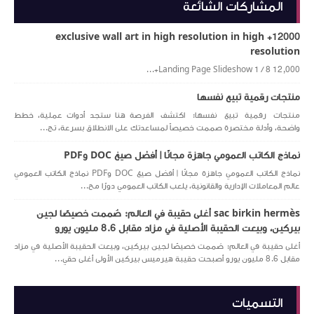
المشاركات الشائعة
12000+ exclusive wall art in high resolution in high
resolution
Landing Page Slideshow 1 / 8 12,000+...
منتجات رقمية تبيع نفسها
منتجات رقمية تبيع نفسها: اكتشف الفرصة هنا ستجد أدوات عملية، خطط
واضحة، وأدلة مختصرة صممت خصيصاً لمساعدتك على الانطلاق بسرعة، تج...
نماذج الكاتب العمومي جاهزة مجانًا | أفضل صيغ DOC وPDF
نماذج الكاتب العمومي جاهزة مجانًا | أفضل صيغ DOC وPDF نماذج الكاتب العمومي
عالم المعاملات الإدارية والقانونية، يلعب الكاتب العمومي دورًا مح...
sac birkin hermès أغلى حقيبة في العالم: صُممت خصيصًا لجين
بيركين، وبيعت الحقيبة الأصلية في مزاد مقابل 8.6 مليون يورو
أغلى حقيبة في العالم: صُممت خصيصًا لجين بيركين، وبيعت الحقيبة الأصلية في مزاد
مقابل 8.6 مليون يورو أصبحت حقيبة هيرميس بيركين الأولى أغلى حقي...
التسميات