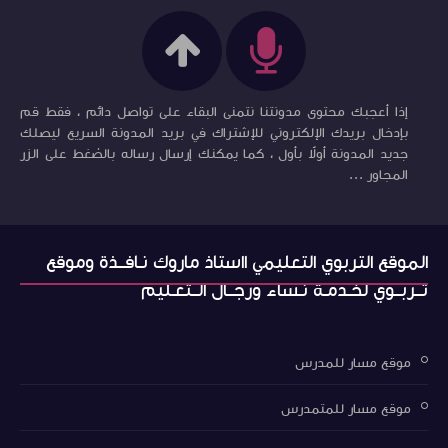
إذا أعجبك محتوى مدونتنا نتمنى البقاء على تواصل دائم ، فقط قم
بإدخال بريدك الإلكتروني للإشتراك في بريد المدونة السريع ليصلك
جديد المدونة أولاً بأول ، كما يمكنك إرسال رساله بالضغط على الزر
المجاور ...
الموقع التربوي التعليمي ااستاذ ماروك نـافــذة وموقع
تــربــوي لخـدمـة نـساء ورجــال الــتعـليم
موقع مسار للمدرس
موقع مسار للمتمدرس