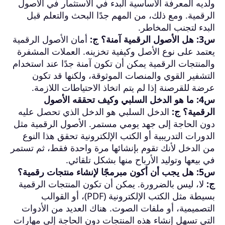
ولديه المعرفة الأساسية البدء في الاستثمار في الأصول
الرقمية. ومع ذلك، من المهم جدًا البحث والتعلم قبل
البدء لتجنب المخاطر.
س3: هل الأصول الرقمية آمنة؟
ج:
أمان الأصول الرقمية
يعتمد على نوع الأصل وكيفية تخزينه. العملات المشفرة
والمنتجات الرقمية يمكن أن تكون آمنة جدًا عند استخدام
التشفير القوي والمنصات الموثوقة، ولكنها قد تكون
عرضة للقرصنة إذا لم يتم اتخاذ الاحتياطات اللازمة.
س4: ما هو الدخل السلبي وكيف تحققه الأصول
الرقمية؟
ج:
الدخل السلبي هو الدخل الذي تحصل عليه
دون الحاجة إلى جهد يومي مستمر. الأصول الرقمية مثل
الدورات التدريبية أو الكتب الإلكترونية تحقق هذا النوع
من الدخل لأنك تقوم بإنشائها مرة واحدة فقط، ثم تستمر
في بيعها وتوليد الأرباح منها بشكل تلقائي.
س5: هل يجب أن أكون مبرمجًا لإنشاء منتجات رقمية؟
ج:
لا، ليس بالضرورة. يمكن أن تكون المنتجات الرقمية
بسيطة مثل الكتب الإلكترونية (PDF)، أو القوالب
التصميمية، أو ملفات الصوت. هناك العديد من الأدوات
التي تسهل إنشاء هذه المنتجات دون الحاجة إلى مهارات