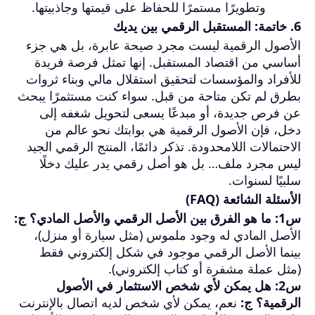
وتطويرًا مستمرًا للحفاظ على قيمتها وجاذبيتها.
6. خاتمة: المستقبل الرقمي بين يديك
الأصول الرقمية ليست مجرد صيحة عابرة، بل هي جزء
أساسي من اقتصاد المستقبل. إنها تمثل فرصة فريدة
للأفراد والمؤسسات لتحقيق استقلال مالي وبناء ثروات
بطرق لم تكن متاحة من قبل. سواء كنت مستثمرًا يبحث
عن فرص جديدة، أو مبدعًا يسعى لتحويل شغفه إلى
دخل، فإن الأصول الرقمية هي بوابتك نحو عالم من
الاحتمالات اللامحدودة. تذكر دائمًا، المنتج الرقمي الجيد
ليس مجرد ملف… بل هو أصل رقمي يدر عليك دخلًا
سلبيًا لسنوات.
الأسئلة الشائعة (FAQ)
س1: ما هو الفرق بين الأصل الرقمي والأصل المادي؟
ج:
الأصل المادي له وجود ملموس (مثل سيارة أو منزل)،
بينما الأصل الرقمي موجود في شكل إلكتروني فقط
(مثل عملة مشفرة أو كتاب إلكتروني).
س2: هل يمكن لأي شخص الاستثمار في الأصول
الرقمية؟
ج:
نعم، يمكن لأي شخص لديه اتصال بالإنترنت