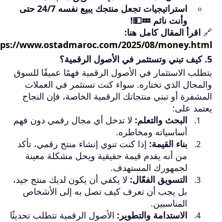
استراتيجيات تجعل منتجك يبيع نفسه 24/7 حتى
وأنت نائم 💤💵!
🔗
اقرأ المقال كامل هنا:
tps://www.ostadmaroc.com/2025/08/money.html
5. كيف تبني وتستثمر في الأصول الرقمية؟
يتطلب الاستثمار في الأصول الرقمية فهمًا عميقًا للسوق
والمجال الذي تختاره. سواء كنت تستثمر في العملات
المشفرة أو تبني منتجاتك الرقمية الخاصة، فإن النجاح
يعتمد على:
البحث والتعلم:
لا تدخل أي مجال رقمي دون فهم
أساسياته ومخاطره.
بناء القيمة:
إذا كنت تنوي إنشاء منتج رقمي، تأكد
من أنه يقدم قيمة حقيقية ويحل مشكلة معينة
لجمهورك المستهدف.
التسويق الفعّال:
لا يكفي أن يكون لديك منتج جيد،
بل يجب أن تعرف كيف تصل به إلى الأشخاص
المناسبين.
الاستدامة والتطوير:
الأصول الرقمية تتطلب تحديثًا