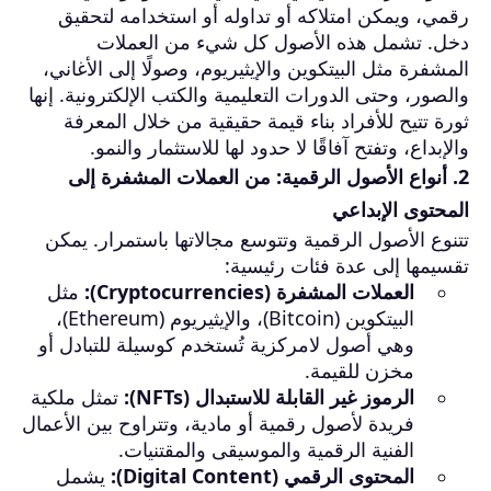
رقمي، ويمكن امتلاكه أو تداوله أو استخدامه لتحقيق
دخل. تشمل هذه الأصول كل شيء من العملات
المشفرة مثل البيتكوين والإيثيريوم، وصولًا إلى الأغاني،
والصور، وحتى الدورات التعليمية والكتب الإلكترونية. إنها
ثورة تتيح للأفراد بناء قيمة حقيقية من خلال المعرفة
والإبداع، وتفتح آفاقًا لا حدود لها للاستثمار والنمو.
2. أنواع الأصول الرقمية: من العملات المشفرة إلى
المحتوى الإبداعي
تتنوع الأصول الرقمية وتتوسع مجالاتها باستمرار. يمكن
تقسيمها إلى عدة فئات رئيسية:
العملات المشفرة (Cryptocurrencies):
مثل
البيتكوين (Bitcoin)، والإيثيريوم (Ethereum)،
وهي أصول لامركزية تُستخدم كوسيلة للتبادل أو
مخزن للقيمة.
الرموز غير القابلة للاستبدال (NFTs):
تمثل ملكية
فريدة لأصول رقمية أو مادية، وتتراوح بين الأعمال
الفنية الرقمية والموسيقى والمقتنيات.
المحتوى الرقمي (Digital Content):
يشمل