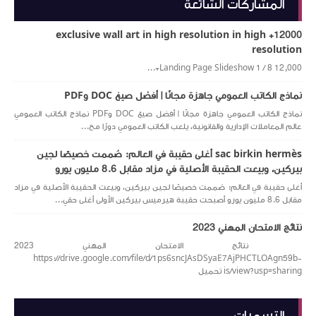
المشاركات الشائعة
12000+ exclusive wall art in high resolution in high
resolution
Landing Page Slideshow 1 / 8 12,000+...
نماذج الكاتب العمومي جاهزة مجانًا | أفضل صيغ DOC وPDF
نماذج الكاتب العمومي جاهزة مجانًا | أفضل صيغ DOC وPDF نماذج الكاتب العمومي
عالم المعاملات الإدارية والقانونية، يلعب الكاتب العمومي دورًا مح...
sac birkin hermès أغلى حقيبة في العالم: صُممت خصيصًا لجين
بيركين، وبيعت الحقيبة الأصلية في مزاد مقابل 8.6 مليون يورو
أغلى حقيبة في العالم: صُممت خصيصًا لجين بيركين، وبيعت الحقيبة الأصلية في مزاد
مقابل 8.6 مليون يورو أصبحت حقيبة هيرميس بيركين الأولى أغلى حقي...
نتائج الامتحان المهني 2023
نتائج الامتحان المهني 2023
https://drive.google.com/file/d/1ps6sncJAsDSyaE7AjPHCTLOAgn59b-
is/view?usp=sharing تحميل
التسميات