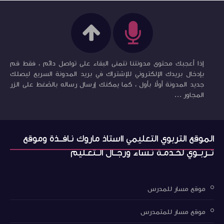
إذا أعجبك محتوى مدونتنا نتمنى البقاء على تواصل دائم ، فقط قم
بإدخال بريدك الإلكتروني للإشتراك في بريد المدونة السريع ليصلك
جديد المدونة أولاً بأول ، كما يمكنك إرسال رساله بالضغط على الزر
المجاور ...
الموقع التربوي التعليمي ااستاذ ماروك نـافــذة وموقع
تــربــوي لخـدمـة نـساء ورجــال الــتعـليم
موقع مسار للمدرس
موقع مسار للمتمدرس