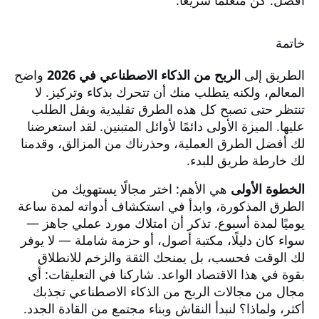
أفضل. كن متعلمًا سريعًا.
خاتمة
الطريق إلى
الربح من الذكاء الاصطناعي في 2026
واضح
المعالم، ولكنه يتطلب منك أن تتحرك بذكاء وتركيز. لا
تنتظر حتى تصبح كل هذه الطرق تقليدية ويقل الطلب
عليها. الميزة الأولى دائمًا لأوائل المتبنين. لقد استعرضنا
لك أفضل الطرق العملية، وحذرناك من المزالق، وقدمنا
لك خارطة طريق للبدء.
الخطوة الأولى
هي الأهم: اختر مجالًا يستهويك من
الطرق المذكورة، وابدأ في استكشاف أدواته لمدة ساعة
يوميًا لمدة أسبوع. تذكر أن امتلاك مورد عملي جاهز —
سواء كان دليلًا، مكتبة أصول، أو حزمة شاملة — لا يوفر
لك الوقت فحسب، بل يمنحك الثقة والزخم للانطلاق
بقوة في هذا الاقتصاد الواعد. شاركنا في التعليقات: أي
مجال من مجالات الربح من الذكاء الاصطناعي تجذبك
أكثر، ولماذا؟ لنبدأ النقاش وبناء مجتمع من القادة الجدد.