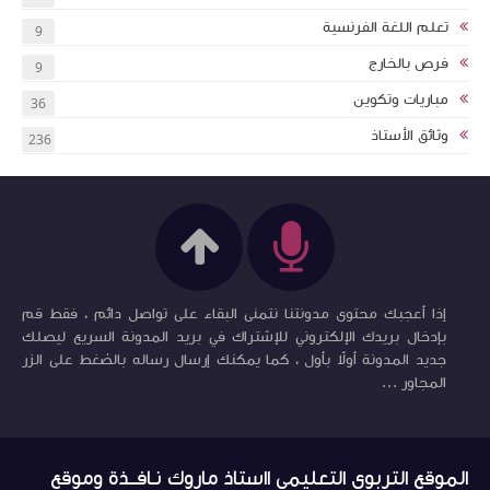
تعلم اللغة الفرنسية
9
فرص بالخارج
9
مباريات وتكوين
36
وثائق الأستاذ
236
إذا أعجبك محتوى مدونتنا نتمنى البقاء على تواصل دائم ، فقط قم
بإدخال بريدك الإلكتروني للإشتراك في بريد المدونة السريع ليصلك
جديد المدونة أولاً بأول ، كما يمكنك إرسال رساله بالضغط على الزر
المجاور ...
الموقع التربوي التعليمي ااستاذ ماروك نـافــذة وموقع