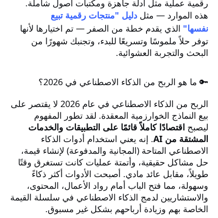
رقمية عملية مثل أدلة جاهزة ومكتبات أصول شاملة.
هذه الموارد — مثل
دليل "منتجات رقمية تبيع
نفسها"
الذي يقدم خطة من الصفر — تم اختيارها لأنها
توفر حلاً ملموسًا وتسريعًا للبدء، وتجنبك شهورًا من
البحث والتجربة العشوائية.
🔑 ما هو الربح من الذكاء الاصطناعي في 2026؟
الربح من الذكاء الاصطناعي في عام 2026 لا يقتصر على
بيع النماذج الخوارزمية المعقدة. لقد تطور المفهوم
ليصبح
اقتصادًا كاملاً قائمًا على التطبيقات والخدمات
المشتقة من AI
. إنه يعني استخدام أدوات الذكاء
الاصطناعي المتاحة (المجانية والمدفوعة) لإنشاء قيمة،
حل مشاكل حقيقية، وأتمتة عمليات كانت تستغرق وقتًا
طويلاً، مقابل عائد مادي. أصبحت الأدوات أكثر ذكاءً
وسهولة، مما فتح الباب أمام رواد الأعمال، المحتوى،
والاستشاريين لدمج الذكاء الاصطناعي في سلسلة القيمة
الخاصة بهم وزيادة أرباحهم بشكل غير مسبوق.