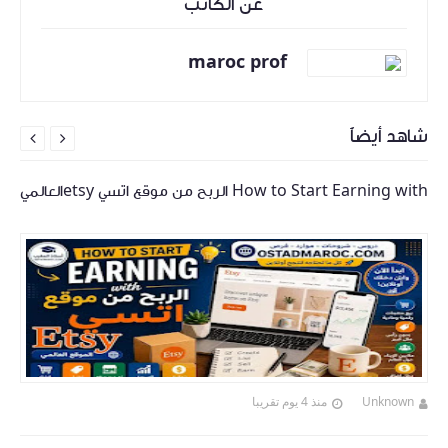
عن الكاتب
maroc prof
شاهد أيضاً


How to Start Earning with الربح من موقع اتسي etsyالعالمي
Unknown
منذ 4 يوم تقريبا