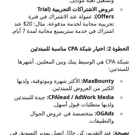
عروض الاشتراكات التجريبية (Trial
Offers):
عمولة عند الاشتراك في فترة
تجريبية مجانية لخدمة مدفوعة. مثال: 20$ عند
اشتراك في خدمة ستريمينغ مجانية لمدة 7 أيام.
الخطوة 2: اختيار شبكة CPA مناسبة للمبتدئين
شبكة CPA هي الوسيط بينك وبين المعلنين. أشهرها
للمبتدئين:
MaxBounty:
الأكثر شهرة وموثوقية، ولديها
الكثير من العروض للمبتدئين.
CPAlead / AdWork Media:
جيدة للمبتدئين
ولديها متطلبات قبول أسهل.
OGAds:
متخصصة في عروض الجوال
والتطبيقات.
نصيحة:
عند التقديم، كن جادًا. اتصل بمدير التسويق في