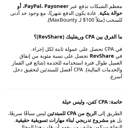
معظم الشبكات تدفع عبر
PayPal، Payoneer، أو
حوالة بنكية
. عادة يكون الدفع شهريًا، مع وجود حد أدنى
للسحب (مثلاً 100$ لـ MaxBounty).
ما الفرق بين CPA وريفلينك (RevShare)؟
في CPA تحصل على عمولة ثابتة لكل إجراء.
في
RevShare
تحصل على نسبة مئوية من إنفاق
العميل طوال فترة استخدامه للخدمة (شائع في القمار
والخدمات المالية). CPA أفضل للمبتدئين لتحقيق دخل
أسرع.
خاتمة: CPA كفن، وليس حيلة
الطريق إلى
الربح من CPA للمبتدئين
ليس سباقًا سريعًا،
بل هو
مشروع تدريجي لبناء مهارات تسويقية حقيقية
.
النجاح سيكون حليف من يفهم أن قلب هذا المجال