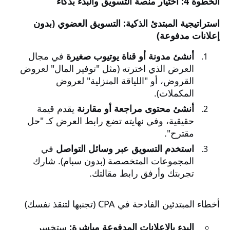
الخطوة 4: اختيار منصة التسويق والبدء بذكاء
استراتيجية المبتدئ الذكية: التسويق العضوي (بدون
إعلانات مدفوعة)
أنشئ مدونة أو قناة يوتيوب صغيرة
في مجال
العرض الذي اخترته (مثل "توفير المال" لعروض
القروض، أو "اللياقة المنزلية" لعروض
المكملات).
أنشئ محتوى مراجعة أو مقارنة
يقدم قيمة
حقيقية، وفي نهايته تضع رابط العرض كـ "حل
مقترح".
استخدم التسويق عبر وسائل التواصل
في
المجموعات المتخصصة (بدون سبام). شارك
تجربتك وأرفق رابط مقالتك.
أخطاء المبتدئين الفادحة في CPA (تجنبها لتنقذ نفسك)
البدء بالإعلانات المدفوعة مباشرة:
ستخسر