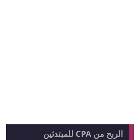
الربح من CPA للمبتدئين