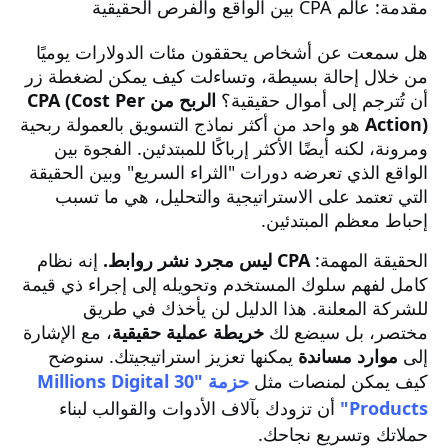
مقدمة: عالم CPA بين الواقع والفرص الحقيقية
هل سمعت عن أشخاص يحققون مئات الدولارات يوميًا
من خلال إحالة بسيطة، وتساءلت كيف يمكن لضغطة زر
أن تُترجم إلى أموال حقيقية؟
الربح من CPA (Cost Per
Action)
هو واحد من أكثر نماذج التسويق بالعمولة ربحية
ومرونة، لكنه أيضًا الأكثر إرباكًا للمبتدئين. الفجوة بين
الواقع الذي تعرضه دورات "الثراء السريع" وبين الحقيقة
التي تعتمد على الاستراتيجية والتحليل، هي ما تسبب
إحباط معظم المبتدئين.
الحقيقة المهمة:
CPA ليس مجرد نشر روابط.
إنه نظام
كامل لفهم سلوك المستخدم وتحويله إلى إجراء ذي قيمة
للشركة المعلنة. هذا الدليل لن يأخذك في طريق
مختصر، بل سيضع لك
خريطة عملية حقيقية
، مع الإشارة
إلى
موارد مساندة
يمكنها تعزيز استراتيجيتك. سنوضح
كيف يمكن لمنصات مثل
حزمة "30 Millions Digital
Products"
أن تزودك بآلاف الأدوات والقوالب لبناء
حملاتك وتسريع نجاحك.