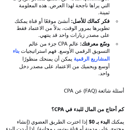
التي يراها ناجحة لهذا العرض. هذه المعلومة
ثمينة.
فكر كمالك للأصل:
أنشئ موقعًا أو قناة يمكنك
تطويرها بمرور الوقت، بدلاً من الاعتماد فقط
على مصدر زيارات واحد قد ينتهي.
وسّع معرفتك:
عالم CPA جزء من عالم
التسويق الرقمي الأوسع. فهم استراتيجيات
بناء
المشاريع الرقمية
يمكن أن يمنحك منظورًا
أوسع ويحميك من الاعتماد على مصدر دخل
واحد.
أسئلة شائعة (FAQ) عن CPA
كم أحتاج من المال للبدء في CPA؟
يمكنك
البدء بـ 0$
إذا اخترت الطريق العضوي (إنشاء
محتوى على مدونة أو قناة يوتيوب مجانية). إذا أردت البدء