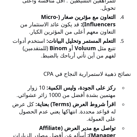
للمراهقين النشيطين". أقل منافسة وأعلى
تحويل.
التعاون مع مؤثرين صغار (Micro-
Influencers):
قد يكون عائد الاستثمار من
التعاون معهم أعلى من المؤثرين الكبار.
التعلم المستمر وتحليل البيانات:
استخدم أدوات
تتبع مثل
Voluum
أو
Binom
(للمتقدمين)
لفهم من أين تأتي أرباحك بالضبط.
نصائح ذهبية لاستمرارية النجاح في CPA
ركز على الجودة، وليس الكمية:
10 زوار
مهتمين بشدة أفضل من 1000 زائر عشوائي.
اقرأ شروط العرض (Terms) بعناية:
كل عرض
له قواعد محددة. انتهاكها يعني عدم الحصول
على العمولة.
تواصل مع مدير العرض (Affiliate
Manager):
أسأله عن أفضل مصادر الزيارات