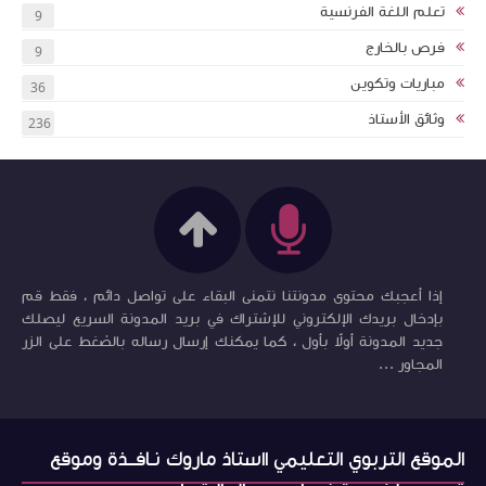
تعلم اللغة الفرنسية
9
فرص بالخارج
9
مباريات وتكوين
36
وثائق الأستاذ
236
إذا أعجبك محتوى مدونتنا نتمنى البقاء على تواصل دائم ، فقط قم
بإدخال بريدك الإلكتروني للإشتراك في بريد المدونة السريع ليصلك
جديد المدونة أولاً بأول ، كما يمكنك إرسال رساله بالضغط على الزر
المجاور ...
الموقع التربوي التعليمي ااستاذ ماروك نـافــذة وموقع