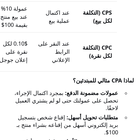
عمولة 10%
CPS (التكلفة
عند اكتمال
عند بيع منتج
لكل بيع)
عملية بيع
بقيمة 100$
عند النقر على
0.10$ لكل
CPC (التكلفة
الرابط
نقرة على
لكل نقرة)
الإعلاني
إعلان جوجل
لماذا CPA مثالي للمبتدئين؟
عمولات مضمونة الدفع:
بمجرد اكتمال الإجراء،
تحصل على عمولتك حتى لو لم يشتري العميل
لاحقًا.
متطلبات تحويل أسهل:
إقناع شخص بتسجيل
بريد إلكتروني أسهل من إقناعه بشراء منتج بـ
100$.