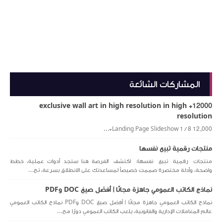
المشاركات الشائعة
12000+ exclusive wall art in high resolution in high
resolution
Landing Page Slideshow 1 / 8 12,000+...
منتجات رقمية تبيع نفسها
منتجات رقمية تبيع نفسها: اكتشف الفرصة هنا ستجد أدوات عملية، خطط
واضحة، وأدلة مختصرة صممت خصيصاً لمساعدتك على الانطلاق بسرعة، تج...
نماذج الكاتب العمومي جاهزة مجانًا | أفضل صيغ DOC وPDF
نماذج الكاتب العمومي جاهزة مجانًا | أفضل صيغ DOC وPDF نماذج الكاتب العمومي
عالم المعاملات الإدارية والقانونية، يلعب الكاتب العمومي دورًا مح...