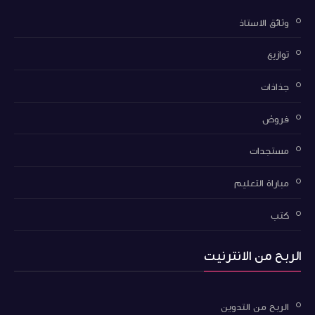
وثائق الاستاذ
توازيع
جذاذات
فروض
مستجدات
مباراة التعليم
كتب
الربح من الانترنيت
الربح من التدوين