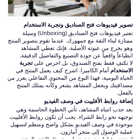
تصوير فيديوهات فتح الصناديق وتجربة الاستخدام
تعتبر فيديوهات فتح الصناديق (Unboxing) وسيلة
ممتازة لبناء الثقة مع جمهورك. عندما تقوم بتصوير المنتج
وهو يخرج من عبوته الأصلية، فإنك تعطي المشاهد
انطباعاً واقعياً عن جودة التصنيع والتفاصيل الدقيقة.
لا تكتفِ فقط بفتح الصندوق، بل احرص على
تجربة
الاستخدام
أمام الكاميرا. اشرح كيف يعمل المنتج في
الحياة اليومية، فهذا النوع من المحتوى التفاعلي يعزز من
مصداقيتك ويجعل المشاهد يشعر وكأنه يمتلك المنتج
بالفعل.
إضافة روابط الأفلييت في وصف الفيديو
بعد جذب انتباه المشاهد، تأتي الخطوة الحاسمة وهي
توجيهه نحو رابط الشراء. يجب أن تكون روابط الأفلييت
موجودة في وصف الفيديو بشكل واضح ومنظم لتسهيل
عملية الوصول إلى متجر أمازون.
استخدم عبارات تحفيزية واضحة مثل "اشترِ المنتج من