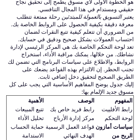
هو الخطوة الأولى لأي مسوق يطمح إلى تحقيق نجاح
حقيقي ومستدام في هذا المجال التنافسي.
يعتبر
التسويق بالعمولة للمبتدئين
رحلة ممتعة تتطلب
معرفة دقيقة بكيفية الحصول على الروابط الخاصة بك.
من الضروري أن تتعلم كيفية تتبع النقرات لضمان
احتساب العمولات بشكل صحيح ودقيق في حسابك.
تعد لوحة التحكم الخاصة بك هي المركز الرئيسي لإدارة
نشاطك. من خلالها، يمكنك مراقبة الأداء، استخراج
الروابط، والاطلاع على سياسات البرنامج التي تضمن لك
تجنب الحظر. إن الالتزام بهذه القواعد يضعك على
الطريق الصحيح لتحقيق دخل إضافي ثابت.
إليك جدول يوضح المفاهيم الأساسية التي يجب على كل
مسوق جديد الإلمام بها:
المفهوم
الوصف
الأهمية
رابط الأفلييت
رابط فريد خاص بك
تتبع المبيعات
لوحة التحكم
مركز إدارة الأرباح
تحليل الأداء
سياسات أمازون
قواعد العمل الرسمية
حماية الحساب
الربح من
الهدف النهائي
الاستدامة