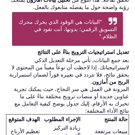
رؤية واضحة حول ما يفضله متابعوك بالفعل.
"البيانات هي الوقود الذي يحرك محرك
التسويق الرقمي؛ بدونها، أنت تقود في
الظلام."
تعديل استراتيجيات الترويج بناءً على النتائج
بعد جمع البيانات، تأتي مرحلة التعديل الذكي
لاستراتيجياتك. إذا لاحظت أن نوعاً معيناً من المحتوى لا
يحقق نتائج، فلا تتردد في تغييره فوراً لضمان استمرارية
الربح من أمازون
.
المرونة في العمل هي سر النجاح، حيث يمكنك تجربة
عناوين جديدة أو منصات ترويج مختلفة بناءً على ما
تخبرك به الأرقام. إليك جدول يوضح كيفية التعامل مع
نتائج الأداء المختلفة:
حالة المنتج
الإجراء المطلوب
الهدف المتوقع
زيادة التركيز
مبيعات مرتفعة
تعظيم الأرباح
الترويجي