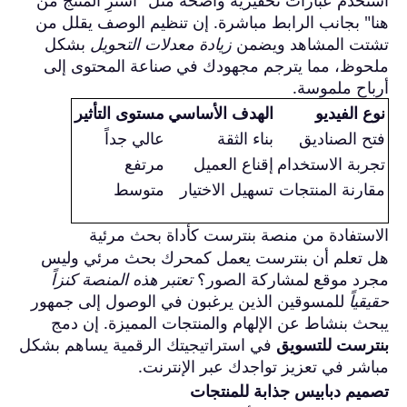
هنا" بجانب الرابط مباشرة. إن تنظيم الوصف يقلل من
تشتت المشاهد ويضمن
زيادة معدلات التحويل
بشكل
ملحوظ، مما يترجم مجهودك في صناعة المحتوى إلى
أرباح ملموسة.
نوع الفيديو
الهدف الأساسي
مستوى التأثير
فتح الصناديق
بناء الثقة
عالي جداً
تجربة الاستخدام
إقناع العميل
مرتفع
مقارنة المنتجات
تسهيل الاختيار
متوسط
الاستفادة من منصة بنترست كأداة بحث مرئية
هل تعلم أن بنترست يعمل كمحرك بحث مرئي وليس
مجرد موقع لمشاركة الصور؟
تعتبر هذه المنصة كنزاً
حقيقياً
للمسوقين الذين يرغبون في الوصول إلى جمهور
يبحث بنشاط عن الإلهام والمنتجات المميزة. إن دمج
بنترست للتسويق
في استراتيجيتك الرقمية يساهم بشكل
مباشر في تعزيز تواجدك عبر الإنترنت.
تصميم دبابيس جذابة للمنتجات