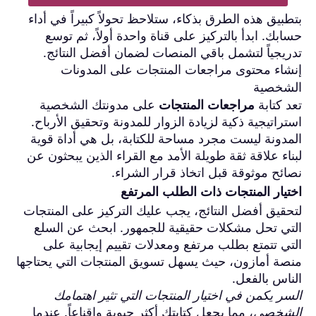
بتطبيق هذه الطرق بذكاء، ستلاحظ تحولاً كبيراً في أداء
حسابك. ابدأ بالتركيز على قناة واحدة أولاً، ثم توسع
تدريجياً لتشمل باقي المنصات لضمان أفضل النتائج.
إنشاء محتوى مراجعات المنتجات على المدونات
الشخصية
تعد كتابة
مراجعات المنتجات
على مدونتك الشخصية
استراتيجية ذكية لزيادة الزوار للمدونة وتحقيق الأرباح.
المدونة ليست مجرد مساحة للكتابة، بل هي أداة قوية
لبناء علاقة ثقة طويلة الأمد مع القراء الذين يبحثون عن
نصائح موثوقة قبل اتخاذ قرار الشراء.
اختيار المنتجات ذات الطلب المرتفع
لتحقيق أفضل النتائج، يجب عليك التركيز على المنتجات
التي تحل مشكلات حقيقية للجمهور. ابحث عن السلع
التي تتمتع بطلب مرتفع ومعدلات تقييم إيجابية على
منصة أمازون، حيث يسهل تسويق المنتجات التي يحتاجها
الناس بالفعل.
السر يكمن في اختيار المنتجات التي تثير اهتمامك
الشخصي
، مما يجعل كتابتك أكثر حيوية وإقناعاً. عندما