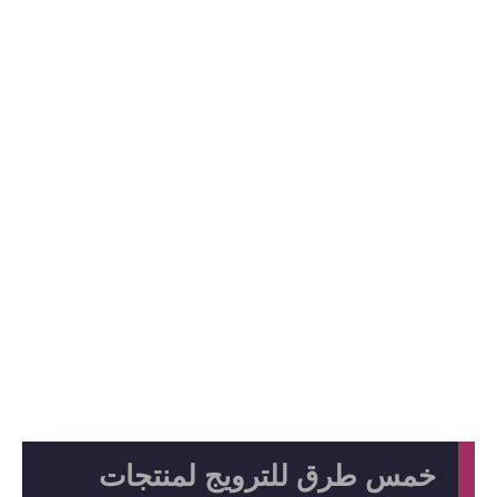
خمس طرق للترويج لمنتجات