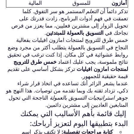
أمازون
للمسوق
المالية
تذكر دائماً أن
التعلم المستمر
هو سر التفوق. كلما
تعمقت في فهم أدوات البرنامج، زادت قدرتك على
تحويل الزوار إلى مشترين فعليين، مما يعزز من فرص
نجاحك في
التسويق بالعمولة للمبتدئين
.
خمس طرق للترويج لمنتجات امازون افيليات بفعالية
النجاح في التسويق بالعمولة يتطلب أكثر من مجرد وضع
روابط عشوائية في كل مكان. إذا كنت ترغب في تحقيق
نتائج ملموسة، يجب عليك اعتماد
خمس طرق للترويج
لمنتجات امازون افيليات
تركز بشكل أساسي على تقديم
قيمة حقيقية للجمهور.
عندما يشعر الزائر أنك تساعده في اتخاذ قرار شراء
ذكي، تزداد ثقته بك وبما تقدمه من توصيات. هذا النهج هو
جوهر
استراتيجيات التسويق بالعمولة
الناجحة التي تحول
المتابعين العاديين إلى مشترين دائمين.
إليك قائمة بأهم الأساليب التي يمكنك
البدء بتطبيقها اليوم لتعزيز أرباحك:
كتابة مراجعات تفصيلية:
لا تكتفِ بذكر اسم