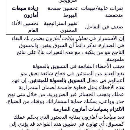
نقرات عالية/مبيعات
تحسين صفحة
زيادة مبيعات
منخفضة
الهبوط
أمازون
تغيير استراتيجية
تحسين الأداء
ضعف في التفاعل
المحتوى
العام
إن الاستمرار في
تحليل بيانات أمازون
يضمن لك البقاء
في الصدارة. تذكر دائماً أن السوق يتغير، والمسوق
الناجح هو من يتكيف مع هذه التغيرات بناءً على نتائج
ملموسة.
تجنب الأخطاء الشائعة في التسويق بالعمولة
يقع العديد من المبتدئين في فخاخ شائعة تعيق نمو
أعمالهم في مجال
التسويق بالعمولة للمبتدئين
. إن فهم
هذه الأخطاء يمثل خطوة حاسمة لضمان استمرارية
عملك وتجنب الخسائر غير الضرورية. من خلال تبني نهج
حذر وواعي، يمكنك حماية استثماراتك ووقتك من الضياع.
الالتزام بسياسات أمازون الصارمة
تعد
سياسات أمازون
بمثابة الدستور الذي يحكم عملك
كمسوق. أي تهاون في تطبيق هذه القواعد قد يؤدي إلى