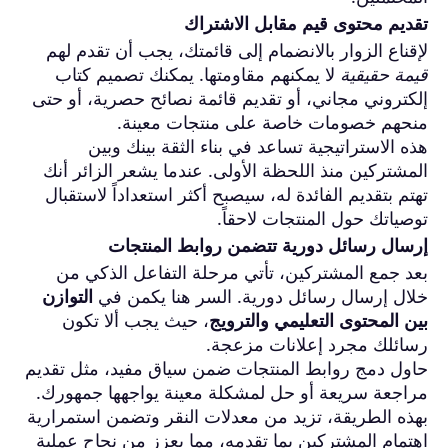
تقديم محتوى قيم مقابل الاشتراك
لإقناع الزوار بالانضمام إلى قائمتك، يجب أن تقدم لهم
قيمة حقيقية
لا يمكنهم مقاومتها. يمكنك تصميم كتاب
إلكتروني مجاني، أو تقديم قائمة نصائح حصرية، أو حتى
منحهم خصومات خاصة على منتجات معينة.
هذه الاستراتيجية تساعد في بناء الثقة بينك وبين
المشتركين منذ اللحظة الأولى. عندما يشعر الزائر أنك
تهتم بتقديم الفائدة له، سيصبح أكثر استعداداً لاستقبال
توصياتك حول المنتجات لاحقاً.
إرسال رسائل دورية تتضمن روابط المنتجات
بعد جمع المشتركين، تأتي مرحلة التفاعل الذكي من
خلال إرسال رسائل دورية. السر هنا يكمن في
التوازن
بين المحتوى التعليمي والترويج
، حيث يجب ألا تكون
رسائلك مجرد إعلانات مزعجة.
حاول دمج روابط المنتجات ضمن سياق مفيد، مثل تقديم
مراجعة سريعة أو حل لمشكلة معينة يواجهها جمهورك.
بهذه الطريقة، تزيد من معدلات النقر وتضمن استمرارية
اهتمام المشتركين بما تقدمه، مما يعزز من نجاح عملية