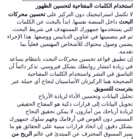
استخدام الكلمات المفتاحية لتحسين الظهور
لا تكتمل استراتيجيتك دون التركيز على
تحسين محركات
البحث
داخل المنصة نفسها. ابدأ بالبحث عن الكلمات
التي يستخدمها جمهورك المستهدف في شريط البحث،
ثم قم بتضمينها في عناوين الدبابيس ووصفها. هذا الإجراء
يضمن وصول محتواك للأشخاص المهتمين فعلياً بما
تقدمه.
إن تطبيق قواعد
تحسين محركات البحث
بانتظام يساعد
في زيادة انتشار روابطك بشكل فيروسي. تذكر دائماً أن
التناسق في النشر واستخدام الكلمات المفتاحية
الصحيحة هما الركيزتان الأساسيتان لنجاح أي حملة عبر
بنترست للتسويق
.
تحليل البيانات وتحسين الأداء لزيادة الأرباح
تحويل البيانات إلى قرارات ذكية هو المفتاح الحقيقي
لزيادة أرباحك من أمازون. لا يمكن تحقيق النجاح
المستمر دون الغوص في أرقامك وفهم سلوك جمهورك
بشكل دقيق. إن اتخاذ قرارات مبنية على الحقائق هو ما
يميز المسوق المحترف عن المبتدئ في عالم
الربح من