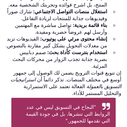
المنتج، بل اشرح فوائده وتجربتك الشخصية معه.
استغلال منصات التواصل الاجتماعي:
شارك صوراً
وفيديوهات جذابة للمنتجات لزيادة التفاعل.
بناء قائمة بريدية:
تواصل مباشرة مع المهتمين
وأرسل لهم عروضاً حصرية ومفيدة.
إنشاء محتوى مرئي على يوتيوب:
الفيديوهات تزيد
من معدلات التحويل بشكل كبير مقارنة بالنصوص.
استخدام بنترست كأداة بحث:
صمم دبابيس
بصرية جذابة تجذب الزوار من محركات البحث
المرئية.
إن تنويع قنوات الترويج يضمن لك الوصول إلى جمهور
أوسع في مختلف المنصات. تذكر دائماً أن
استراتيجيات
التسويق بالعمولة
الفعالة تعتمد على الاستمرارية
والتحليل المستمر للأداء.
"النجاح في التسويق ليس في عدد
الروابط التي تنشرها، بل في جودة القيمة
التي تقدمها للجمهور."