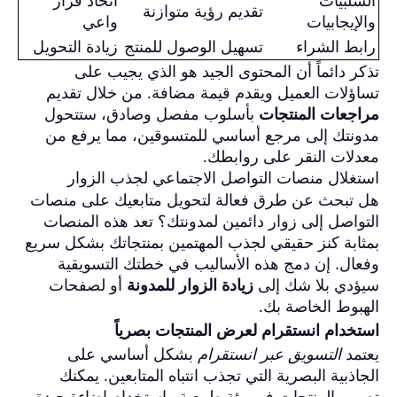
تقديم رؤية متوازنة
والإيجابيات
واعي
رابط الشراء
تسهيل الوصول للمنتج
زيادة التحويل
تذكر دائماً أن المحتوى الجيد هو الذي يجيب على
تساؤلات العميل ويقدم قيمة مضافة. من خلال تقديم
مراجعات المنتجات
بأسلوب مفصل وصادق، ستتحول
مدونتك إلى مرجع أساسي للمتسوقين، مما يرفع من
معدلات النقر على روابطك.
استغلال منصات التواصل الاجتماعي لجذب الزوار
هل تبحث عن طرق فعالة لتحويل متابعيك على منصات
التواصل إلى زوار دائمين لمدونتك؟ تعد هذه المنصات
بمثابة كنز حقيقي لجذب المهتمين بمنتجاتك بشكل سريع
وفعال. إن دمج هذه الأساليب في خطتك التسويقية
سيؤدي بلا شك إلى
زيادة الزوار للمدونة
أو لصفحات
الهبوط الخاصة بك.
استخدام انستقرام لعرض المنتجات بصرياً
يعتمد
التسويق عبر انستقرام
بشكل أساسي على
الجاذبية البصرية التي تجذب انتباه المتابعين. يمكنك
تصوير المنتجات في بيئة طبيعية واستخدام إضاءة جيدة