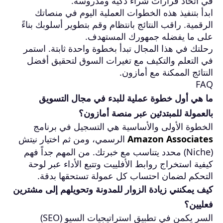
في اتخاذ قرارات شراء ذكية ومدروسة.
ابدأ بتنفيذ هذه الخطوات العملية اليوم في منصاتك
الرقمية. راقب النتائج بانتظام وقم بتطوير أسلوبك بناءً
على ما يفضله جمهورك المستهدف.
رحلتك في هذا المجال تبدأ بخطوة واحدة ثابتة. استمر
في التعلم والتكيف مع تغيرات السوق لتحقيق أفضل
النتائج الممكنة مع أمازون.
FAQ
ما هي أول خطوة عملية للبدء في مجال التسويق
بالعمولة للمبتدئين عبر منصة أمازون؟
الخطوة الأولى والأساسية هي التسجيل في برنامج
Amazon Associates
الرسمي، ومن ثم اختيار نيتش
(Niche) محدد يتناسب مع خبرتك. من المهم جداً فهم
كيفية استخراج روابط الأفلييت وتتبع الأداء عبر لوحة
التحكم لضمان احتساب كل عمولة تستحقها بدقة.
كيف يمكنني زيادة الزوار للمدونة وتحويلهم إلى مشترين
فعليين؟
السر يكمن في تطبيق استراتيجيات السيو (SEO)