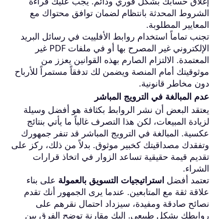
إغلاق حسابك بشكل فوري ودائم. يجب عليك قراءة
الشروط المحدثة بانتظام لضمان توافق محتواك مع
المعايير المطلوبة.
تجنب تماماً استخدام روابط الأفلييت في رسائل البريد
الإلكتروني غير المصرح بها أو في ملفات PDF غير
المعتمدة. الالتزام الصارم بهذه القوانين يعزز من
موثوقيتك أمام المنصة ويضمن لك تدفقاً مستمراً للأرباح
دون مخاطر قانونية.
عدم المبالغة في الترويج المباشر
يعتقد البعض أن نشر الروابط بكثافة هو أفضل وسيلة
لزيادة المبيعات، لكن هذا التصرف غالباً ما يأتي بنتائج
عكسية. المبالغة في الترويج المباشر قد تنفر جمهورك
وتفقدك مصداقيتك كخبير موثوق. بدلاً من ذلك، ركز على
تقديم قيمة حقيقية تساعد الزوار في اتخاذ قرارات
الشراء.
تعتمد أفضل
استراتيجيات التسويق بالعمولة
على بناء
علاقة ثقة مع المتابعين. عندما يرى الجمهور أنك تقدم
نصائح صادقة ومفيدة، سيزداد احتمال نقرهم على
روابطك بشكل طبيعي. إليك مقارنة توضح الفرق بين