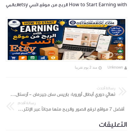
How to Start Earning with الربح من موقع اتسي etsyالعالمي
Unknown
منذ 2 يوم تقريبا
رسالة أحدث
نهائي دوري أبطال أوروبا: باريس سان جيرمان – آرسنال... باريس وآرسنال أبطال أوروبا في النهاية
رسالة أقدم
أفضل 7 مواقع لرفع الصور والربح منها مجاناً عبر الإنترنت
التعليقات