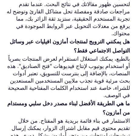
لتحسين ظهور مقالاتك في نتائج البحث. عندما تقدم
مراجعات صادقة ومفصلة تحل مشاكل القارئ وتوضح له
تجربة المستخدم الحقيقية، ستزيد ثقة الزائر بك، مما
يرفع من معدلات التحويل عبر الروابط الموجودة في
محتواك.
هل يمكنني الترويج لمنتجات أمازون افيليات عبر وسائل
التواصل الاجتماعي فقط؟
بالطبع، يمكنك استغلال انستقرام لعرض المنتجات بصرياً
أو استخدام يوتيوب لإنتاج فيديوهات "فتح الصناديق". هذه
المنصات، بالإضافة إلى بنترست للتسويق، تعتبر أدوات
بحث مرئية قوية تجذب ملايين المستخدمين المستعدين
للشراء، خاصة عند استخدام الكلمات المفتاحية الصحيحة
في الوصف.
ما هي الطريقة الأفضل لبناء مصدر دخل سلبي ومستدام
من أمازون؟
الاستثمار في بناء قائمة بريدية هو المفتاح. من خلال
تقديم محتوى قيم مقابل اشتراك الزوار، يمكنك إرسال
ترشيحات لمنتجات من متجر أمازون بشكل دوري. هذه