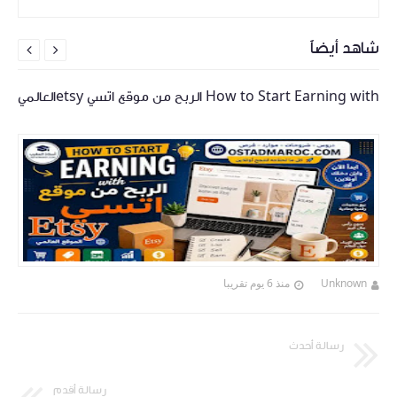
شاهد أيضاً


How to Start Earning with الربح من موقع اتسي etsyالعالمي
Unknown
منذ 6 يوم تقريبا
رسالة أحدث
رسالة أقدم