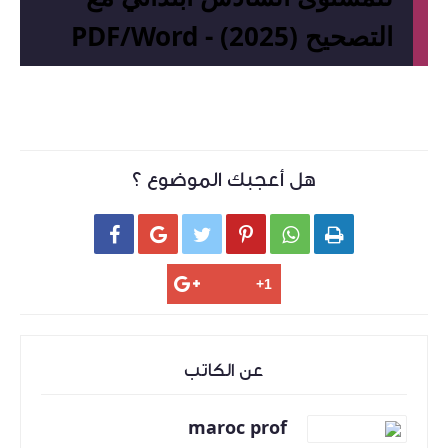
التصحيح (2025) - PDF/Word
هل أعجبك الموضوع ؟






عن الكاتب
maroc prof