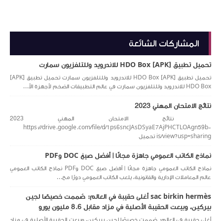
المشاركات الشائعة
تحميل تطبيق [APK] HDO Box للاندرويد وللتلفزيون سمارت
تحميل تطبيق [APK] HDO Box للاندرويد وللتلفزيون سمارت تحميل تطبيق [APK]
HDO Box للاندرويد وللتلفزيون سمارت في عالم التطبيقات الضخم لأجهزة الأ...
نتائج الامتحان المهني 2023
نتائج الامتحان المهني 2023
https://drive.google.com/file/d/1ps6sncJAsDSyaE7AjPHCTLOAgn59b-
is/view?usp=sharing تحميل
نماذج الكاتب العمومي جاهزة مجانًا | أفضل صيغ DOC وPDF
نماذج الكاتب العمومي جاهزة مجانًا | أفضل صيغ DOC وPDF نماذج الكاتب العمومي
عالم المعاملات الإدارية والقانونية، يلعب الكاتب العمومي دورًا مح...
sac birkin hermès أغلى حقيبة في العالم: صُممت خصيصًا لجين
بيركين، وبيعت الحقيبة الأصلية في مزاد مقابل 8.6 مليون يورو
أغلى حقيبة في العالم: صُممت خصيصًا لجين بيركين، وبيعت الحقيبة الأصلية في مزاد