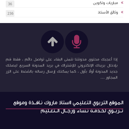
مباريات وتكوين
36
وثائق الأستاذ
236
إذا أعجبك محتوى مدونتنا نتمنى البقاء على تواصل دائم ، فقط قم
بإدخال بريدك الإلكتروني للإشتراك في بريد المدونة السريع ليصلك
جديد المدونة أولاً بأول ، كما يمكنك إرسال رساله بالضغط على الزر
المجاور ...
الموقع التربوي التعليمي ااستاذ ماروك نـافــذة وموقع
تــربــوي لخـدمـة نـساء ورجــال الــتعـليم