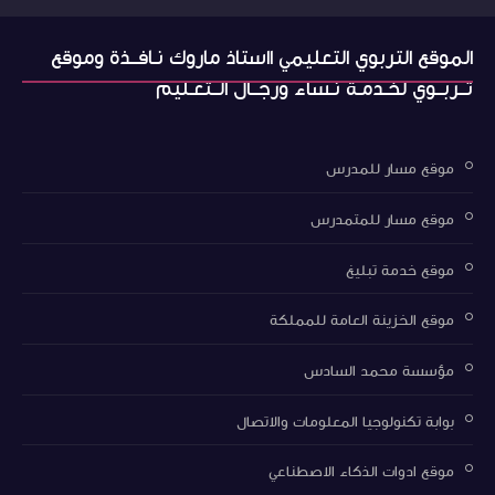
الموقع التربوي التعليمي ااستاذ ماروك نـافــذة وموقع
تــربــوي لخـدمـة نـساء ورجــال الــتعـليم
موقع مسار للمدرس
موقع مسار للمتمدرس
موقع خدمة تبليغ
موقع الخزينة العامة للمملكة
مؤسسة محمد السادس
بوابة تكنولوجيا المعلومات والاتصال
موقع ادوات الذكاء الاصطناعي