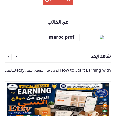
عن الكاتب
maroc prof
شاهد أيضاً


How to Start Earning with الربح من موقع اتسي etsyالعالمي