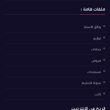
ملفات هامة :
وثائق الاستاذ
توازيع
جذاذات
فروض
مستجدات
مباراة التعليم
كتب
الربح من الانترنيت