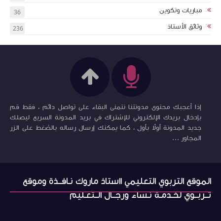
مباريات وتكوين
36
وثائق الأستاذ
236
إذا أعجبك محتوى مدونتنا نتمنى البقاء على تواصل دائم ، فقط قم
بإدخال بريدك الإلكتروني للإشتراك في بريد المدونة السريع ليصلك
جديد المدونة أولاً بأول ، كما يمكنك إرسال رساله بالضغط على الزر
المجاور ...
الموقع التربوي التعليمي ااستاذ ماروك نـافــذة وموقع
تــربــوي لخـدمـة نـساء ورجــال الــتعـليم