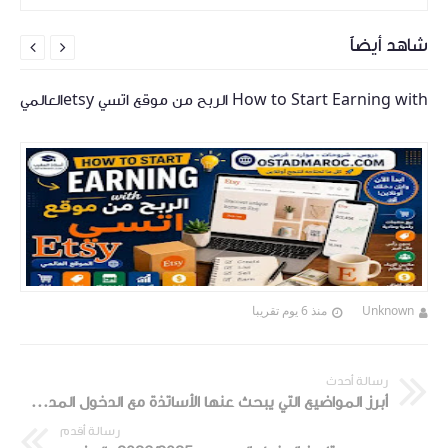
شاهد أيضاً


How to Start Earning with الربح من موقع اتسي etsyالعالمي
Unknown
منذ 6 يوم تقريبا
رسالة أحدث
أبرز المواضيع التي يبحث عنها الأساتذة مع الدخول المدرسي في المغرب:
رسالة أقدم