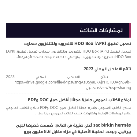
المشاركات الشائعة
تحميل تطبيق [APK] HDO Box للاندرويد وللتلفزيون سمارت
تحميل تطبيق [APK] HDO Box للاندرويد وللتلفزيون سمارت تحميل تطبيق [APK]
HDO Box للاندرويد وللتلفزيون سمارت في عالم التطبيقات الضخم لأجهزة الأ...
نتائج الامتحان المهني 2023
نتائج الامتحان المهني 2023
https://drive.google.com/file/d/1ps6sncJAsDSyaE7AjPHCTLOAgn59b-
is/view?usp=sharing تحميل
نماذج الكاتب العمومي جاهزة مجانًا | أفضل صيغ DOC وPDF
نماذج الكاتب العمومي جاهزة مجانًا | أفضل صيغ DOC وPDF نماذج الكاتب العمومي
عالم المعاملات الإدارية والقانونية، يلعب الكاتب العمومي دورًا مح...
sac birkin hermès أغلى حقيبة في العالم: صُممت خصيصًا لجين
بيركين، وبيعت الحقيبة الأصلية في مزاد مقابل 8.6 مليون يورو