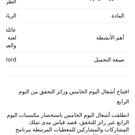
الطرح، 
المادة
الرياضي
عائلة ال
أهم الأنشطة
لعبة الن
والعنكب
صيغة التحميل
Word قابل للتعديل وPDF جاهز للطباعة
افتتاح أشغال اليوم الخامس ورائز التحقق من اليوم
الرابع
انطلقت أشغال اليوم الخامس باستحضار مكتسبات اليوم
الرابع عبر رائز للتحقق، قصد قياس مدى تملك
المشاركات والمشاركين للمعطيات المرتبطة ببرنامج