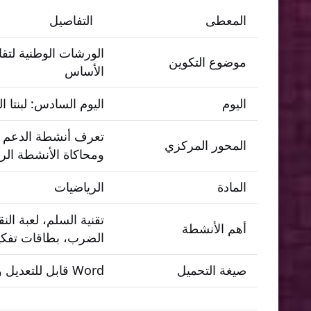
المعطى
التفاصيل
الورشات الوطنية لتق
موضوع التكوين
الأساس
اليوم
اليوم السادس: لبنتا
تعرف أنشطة الدعم ال
المحور المركزي
ومحاكاة الأنشطة الر
المادة
الرياضيات
تقنية السلم، لعبة ال
أهم الأنشطة
الضرب، بطاقات تفكيك 
صيغة التحميل
Word قابل للتعديل وPDF جاهز للطباعة